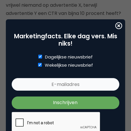
vrijwel niemand op advertentie X, terwijl
advertentie Y een CTR van bijna 10 procent heeft?
Antwoorden op deze vragen scheppen inzicht in
Marketingfacts. Elke dag vers. Mis
het menselijk gedrag en dat biedt weer een goede
niks!
basis voor verdere aanscherpingen van een
campagne in zijn geheel en de algoritmen in het
Dagelijkse nieuwsbrief
bijzonder.
Wekelijkse nieuwsbrief
4. Definieer uitzonderingsgevallen
(speciale segmenten)
Een belangrijk deel van het succes van
programmatic marketing is afhankelijk van hoe de
organisatie inspeelt op ‘bijzondere gevallen’. Denk
aan mensen die nergens op reageren en van geen
enkel digitaal communicatiekanaal gebruikmaken.