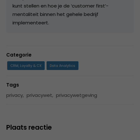
kunt stellen en hoe je de ‘customer first’-
mentaliteit binnen het gehele bedrijf
implementeert.
Categorie
CRM, Loyalty & CX
Data Analytics
Tags
privacy
,
privacywet
,
privacywetgeving
Plaats reactie