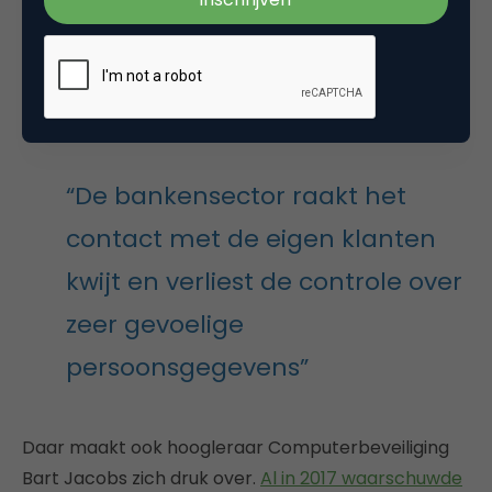
allerlei regels die vertelden wat ze wel en vooral
niet met hun klantdata mochten doen, moeten ze
nu met lede ogen toezien dat derde partijen er met
hun gouden eieren vandoor gaan.
“De bankensector raakt het
contact met de eigen klanten
kwijt en verliest de controle over
zeer gevoelige
persoonsgegevens”
Daar maakt ook hoogleraar Computerbeveiliging
Bart Jacobs zich druk over.
Al in 2017 waarschuwde