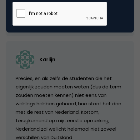
allemaal bij (semi-)overheden, geloof ik 🙂
30 september 2004 om 19:51
Karlijn
Precies, en als zelfs de studenten die het
eigenlijk zouden moeten weten (dus de term
zouden moeten kennen) niet eens van
weblogs hebben gehoord, hoe staat het dan
met de rest van Nederland. Kortom,
terugkomend op mijn eerste opmerking,
Nederland zal wellicht helemaal niet zoveel
verschillen van Duitsland