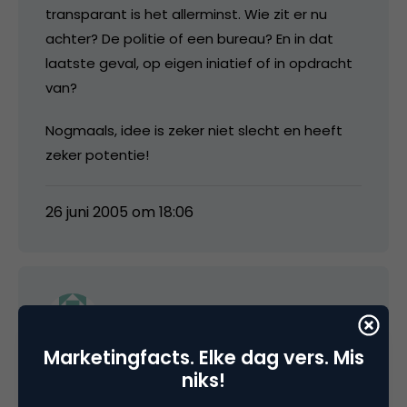
transparant is het allerminst. Wie zit er nu
achter? De politie of een bureau? En in dat
laatste geval, op eigen iniatief of in opdracht
van?
Nogmaals, idee is zeker niet slecht en heeft
zeker potentie!
26 juni 2005 om 18:06
reinout
Marketingfacts. Elke dag vers. Mis
Enkele foto’s erbij van bepaalde situatie’s zou
niks!
het geheel wat aantrekkelijker