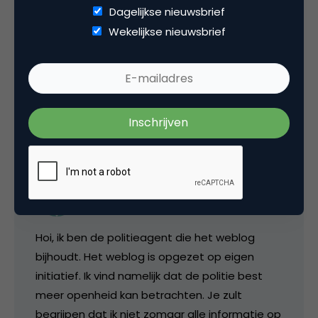
Dagelijkse nieuwsbrief
engeloofwaardiger maken.
Wekelijkse nieuwsbrief
Tenminste, ik neem aan dat er best agenten
zijn met mob.camera telefoons.
27 juni 2005 om 05:15
PolitieBlog
Hoi, ik ben de politieagent die het weblog
bijhoudt. Het weblog is opgezet op eigen
initiatief. Ik vind namelijk dat de politie best
meer openheid kan betrachten. Je zult
begrijpen dat ik niet zomaar alle informatie op