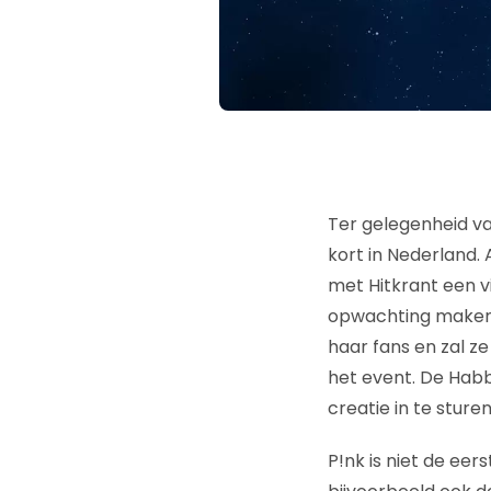
Ter gelegenheid va
kort in Nederland.
met Hitkrant een v
opwachting maken i
haar fans en zal z
het event. De Habb
creatie in te sture
P!nk is niet de eer