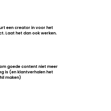
urt een creator in voor het
nct. Laat het dan ook werken.
m goede content niet meer
g is (en klantverhalen het
hil maken)