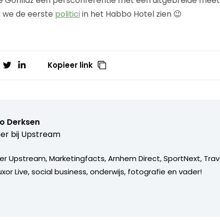
e Gorillaz een persconferentie met een uitgebreide meet
 we de eerste
politici
in het Habbo Hotel zien 😉
Kopieer link
o Derksen
er bij
Upstream
er Upstream, Marketingfacts, Arnhem Direct, SportNext, Trav
xor Live, social business, onderwijs, fotografie en vader!