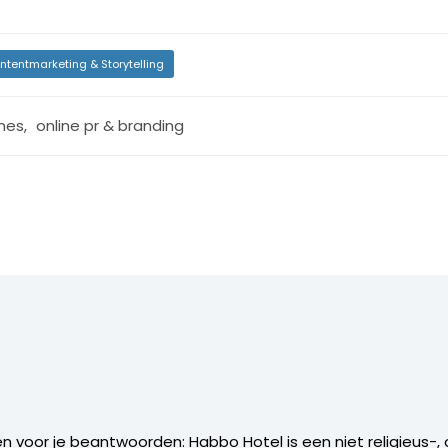
ntentmarketing & Storytelling
mes
,
online pr & branding
 voor je beantwoorden: Habbo Hotel is een niet religieus-, 