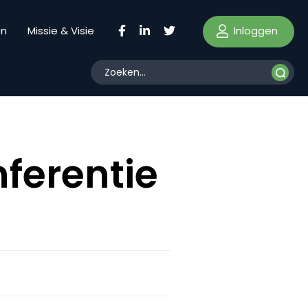
Inloggen
en
Missie & Visie
nferentie