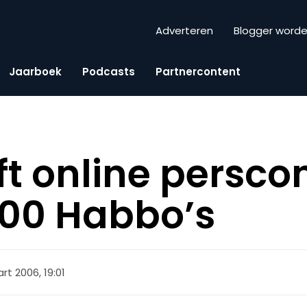
Adverteren
Blogger word
Jaarboek
Podcasts
Partnercontent
ft online persco
000 Habbo’s
rt 2006, 19:01