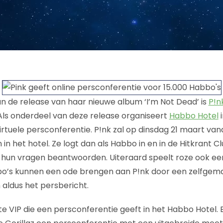
n de release van haar nieuwe album ‘I’m Not Dead’ is
P!n
 Als onderdeel van deze release organiseert
Habbo Hotel
i
irtuele persconferentie. P!nk zal op dinsdag 21 maart van
n het hotel. Ze logt dan als Habbo in en in de Hitkrant 
e hun vragen beantwoorden. Uiteraard speelt roze ook een
o’s kunnen een ode brengen aan P!nk door een zelfgemaa
n aldus het persbericht.
ste VIP die een persconferentie geeft in het Habbo Hotel. 