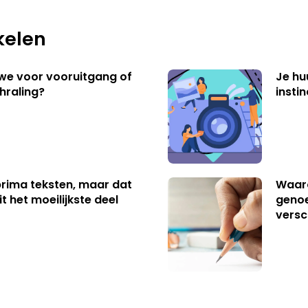
kelen
 we voor vooruitgang of
Je hu
hraling?
insti
 prima teksten, maar dat
Waaro
t het moeilijkste deel
genoe
versc