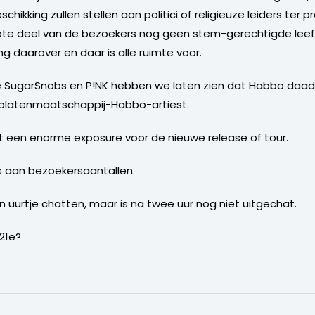
chikking zullen stellen aan politici of religieuze leiders ter
rote deel van de bezoekers nog geen stem-gerechtigde leef
ng daarover en daar is alle ruimte voor.
, de SugarSnobs en P!NK hebben we laten zien dat Habbo daad
 platenmaatschappij-Habbo-artiest.
 een enorme exposure voor de nieuwe release of tour.
 aan bezoekersaantallen.
n uurtje chatten, maar is na twee uur nog niet uitgechat.
 21e?