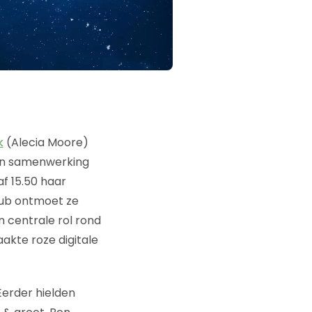
k
(Alecia Moore)
n samenwerking
af 15.50 haar
Club ontmoet ze
 centrale rol rond
kte roze digitale
Eerder hielden