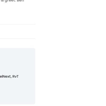
 & greet. Ben
elNext, RvT