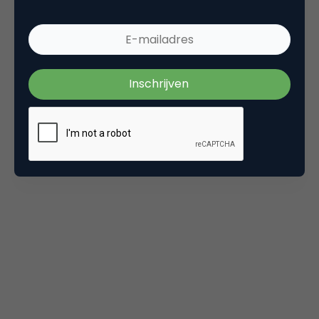
wachten tot 19 september? Kijk dan onderstaande
video waarin mijn collega Maurits “
Er zit een dode
hond op mijn hoofd
” Kaptein je meer vertelt over
gepersonaliseerde online beïnvloeding (tip: eind
november komt
zijn boek
Digitale Verleiding
uit!).