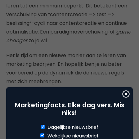
leren tot een minimum beperkt. Dit betekent een
verschuiving van “contentcreatie => test =>
beslissing”-cycli naar contentcreatie en continue
optimalisatie. Een paradigmaverschuiving, of
game
changer
zo je wil
Het is tijd om een nieuwe manier aan te leren van
marketing bedrijven. En hopelijk ben je nu beter
voorbereid op de dynamiek die de nieuwe regels
met zich meebrengen.
Meer weten?
Marketingfacts. Elke dag vers. Mis
Tijdens
een kennissessie bij DIKW
op 19 september
niks!
a.s. zal ik ingaan op hoe ik denk dat je dit nieuwe
spel het beste kan spelen. Iedereen is uitgenodigd,
Dagelijkse nieuwsbrief
en neem je tafeltennisbatje mee! Kun je niet
Wekelijkse nieuwsbrief