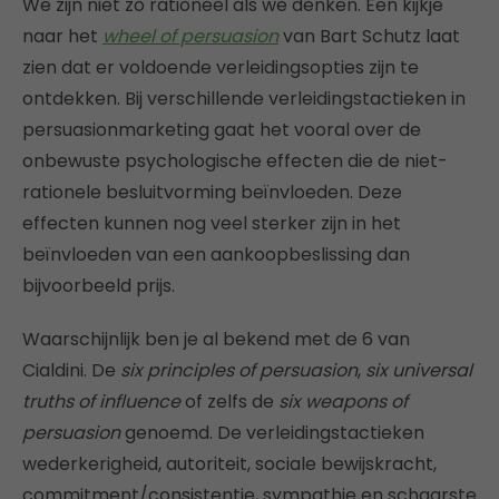
We zijn niet zo rationeel als we denken. Een kijkje
naar het
wheel of persuasion
van Bart Schutz laat
zien dat er voldoende verleidingsopties zijn te
ontdekken. Bij verschillende verleidingstactieken in
persuasionmarketing gaat het vooral over de
onbewuste psychologische effecten die de niet-
rationele besluitvorming beïnvloeden. Deze
effecten kunnen nog veel sterker zijn in het
beïnvloeden van een aankoopbeslissing dan
bijvoorbeeld prijs.
Waarschijnlijk ben je al bekend met de 6 van
Cialdini. De
six principles of persuasion
,
six universal
truths of influence
of zelfs de
six weapons of
persuasion
genoemd. De verleidingstactieken
wederkerigheid, autoriteit, sociale bewijskracht,
commitment/consistentie, sympathie en schaarste