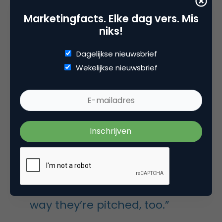
Marketingfacts. Elke dag vers. Mis
niks!
Dagelijkse nieuwsbrief
Wekelijkse nieuwsbrief
Of zoals Wired het mooi verwoordt:
“Retailers can not only
personalize which products are
shown, they can personalize the
way they’re pitched, too.”