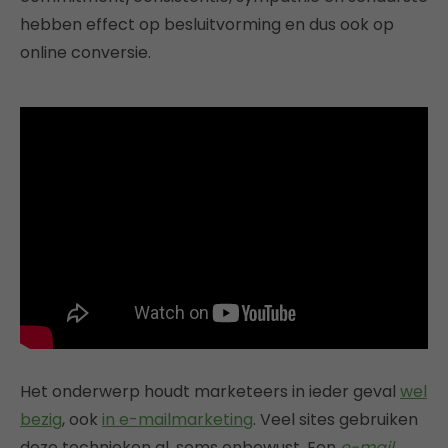
hebben effect op besluitvorming en dus ook op
online conversie.
Het onderwerp houdt marketeers in ieder geval
wel
bezig
, ook
in e-mailmarketing
. Veel sites gebruiken
deze technieken al, soms onbewust. Een
e-mail