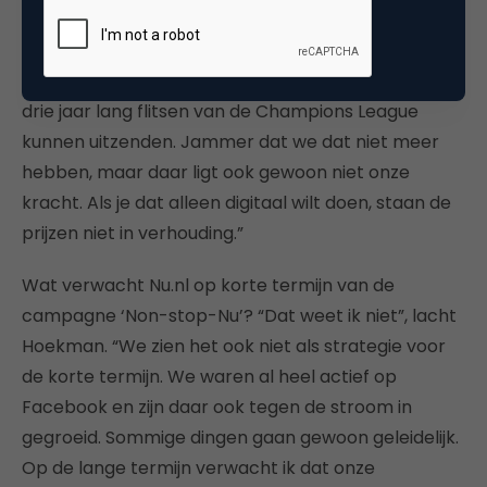
bijvoorbeeld als bewijs. Ik denk dat al het
belangrijke videonieuws bij ons te zien is,
uitgezonderd sportrechten. Inderdaad, we hebben
drie jaar lang flitsen van de Champions League
kunnen uitzenden. Jammer dat we dat niet meer
hebben, maar daar ligt ook gewoon niet onze
kracht. Als je dat alleen digitaal wilt doen, staan de
prijzen niet in verhouding.”
Wat verwacht Nu.nl op korte termijn van de
campagne ‘Non-stop-Nu’? “Dat weet ik niet”, lacht
Hoekman. “We zien het ook niet als strategie voor
de korte termijn. We waren al heel actief op
Facebook en zijn daar ook tegen de stroom in
gegroeid. Sommige dingen gaan gewoon geleidelijk.
Op de lange termijn verwacht ik dat onze