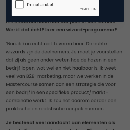
deelnemers gaan met methoden en modellen
aan de slag en lopen naar buiten met een plan of
minimaal een idee hoe dat plan er kan komen.
Werkt dat écht? Is er een wizard-programma?
‘Nou, ik kan echt niet toveren hoor. De echte
wizzards zijn de deelnemers. Je moet je voorstellen
dat zij als geen ander weten hoe de hazen in een
bedrijf lopen, wat wel en niet haalbaar is. Ik weet
veel van B2B-marketing, maar we werken in de
Mastercourse samen aan een strategie die voor
een bedrijf in een specifieke product/markt-
combinatie werkt. Ik zou het daarom eerder een
praktische en realistische aanpak noemen.’
Je besteedt veel aandacht aan elementen als