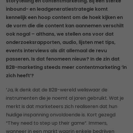
storytelling en contentmarketing. Bij een sterke
inbound- en leadgeneratiestrategie komt
kennelijk een hoop content om de hoek kijken en
de vorm die die content kan aannemen verschilt
ook nogal – althans, we stellen ons voor dat
onderzoeksrapporten, audio, lijsten met tips,
events interviews als dit allemaal de revu
passeren. Is dat fenomeen nieuw? In de zin dat
B2B-marketing steeds meer contentmarketing ‘in
zich heeft’?
‘Ja, ik denk dat de B2B-wereld weliswaar de
instrumenten die je noemt al jaren gebruikt. Wat je
merkt is dat marketeers zich realiseren dat hun
huidige inspanning onvoldoende is. Kort gezegd
“They need to step up their game”. Immers,
wanneer in een markt waarin enkele bedrijven