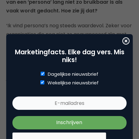
van een ‘persona’ lang niet zo bruikbaar is als
vaak wordt gedacht. Hoe zie jij dat?
‘Ik vind persona’s nog steeds waardevol. Zeker voor
organisaties die nog niet zo geavanceerd zijn met
de implementatie van meetbare doelstellingen,
Marketingfacts. Elke dag vers. Mis
klantreizen en een leadgeneratieprogramma. Maar
niks!
het is waar dat bedrijven die al datagedreven
werken, persona’s minder belangrijk vinden omdat
Dagelijkse nieuwsbrief
je – wanneer je beschikt over een hele bak met
Wekelijkse nieuwsbrief
data – in staat bent om content gepersonaliseerd
en op persoonlijk niveau aan te bieden. Het is dus
niet zozeer dat persona’s minder bruikbaar zijn
maar ze worden minder relevant naarmate je
datagedreven werkt.’
Er zit een hoog ‘actie’-gehalte in je Mastercourse: