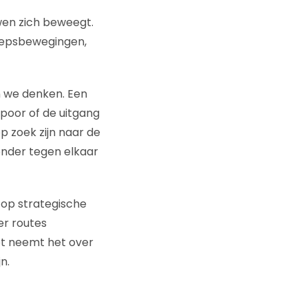
wen zich beweegt.
roepsbewegingen,
n we denken. Een
poor of de uitgang
 zoek zijn naar de
zonder tegen elkaar
n op strategische
er routes
ot neemt het over
n.