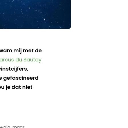
rkwam mij met de
arcus du Sautoy
instcijfers,
e gefascineerd
u je dat niet
evolg, maar