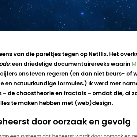
ens van die pareltjes tegen op Netflix. Het ove
ode
: een driedelige documentairereeks waarin
M
 cijfers ons leven regeren (en dan niet beurs- of w
e en natuurkundige formules.) Ik werd met nam
– de chaostheorie en fractals – omdat die, al zo
alles te maken hebben met (web)design.
heerst door oorzaak en gevolg
 van een systeem dat beheerst wordt door oorzaak en g