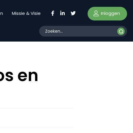
Inloggen
en
Missie & Visie
os en