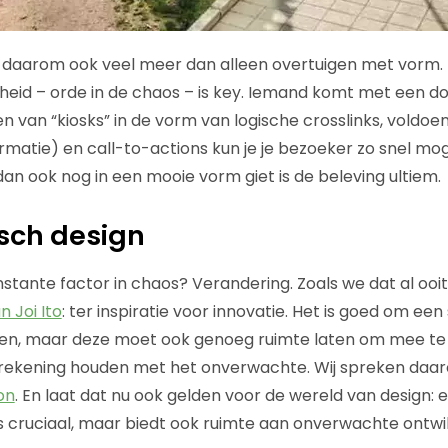
 daarom ook veel meer dan alleen overtuigen met vorm.
kheid – orde in de chaos – is key. Iemand komt met een do
n van “kiosks” in de vorm van logische crosslinks, voldoe
rmatie) en call-to-actions kun je je bezoeker zo snel mog
 dan ook nog in een mooie vorm giet is de beleving ultiem.
sch design
nstante factor in chaos? Verandering. Zoals we dat al ooi
 Joi Ito
: ter inspiratie voor innovatie. Het is goed om een
en, maar deze moet ook genoeg ruimte laten om mee t
 rekening houden met het onverwachte. Wij spreken daar
on
. En laat dat nu ook gelden voor de wereld van design: e
s cruciaal, maar biedt ook ruimte aan onverwachte ontwi