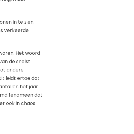
onen in te zien.
ms verkeerde
 waren. Het woord
van de snelst
tot andere
t leidt ertoe dat
antallen het jaar
reemd fenomeen dat
er ook in chaos