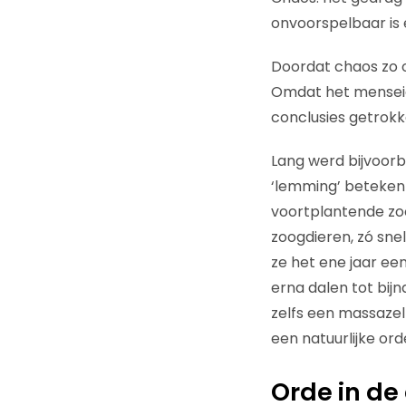
onvoorspelbaar is en
Doordat chaos zo on
Omdat het menseig
conclusies getrokk
Lang werd bijvoorb
‘lemming’ betekent
voortplantende zoo
zoogdieren, zó snel
ze het ene jaar ee
erna dalen tot bij
zelfs een massazel
een natuurlijke ord
Orde in de