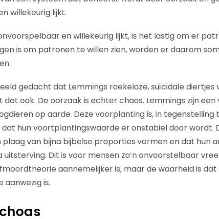
 willekeurig lijkt.
voorspelbaar en willekeurig lijkt, is het lastig om er patr
en is om patronen te willen zien, worden er daarom so
en.
eeld gedacht dat Lemmings roekeloze, suïcidale diertjes
 dat ook. De oorzaak is echter chaos. Lemmings zijn een 
gdieren op aarde. Deze voorplanting is, in tegenstelling 
 dat hun voortplantingswaarde er onstabiel door wordt. Di
n plaag van bijna bijbelse proporties vormen en dat hun a
na uitsterving. Dit is voor mensen zo’n onvoorstelbaar v
fmoordtheorie aannemelijker is, maar de waarheid is dat 
e aanwezig is.
 choas