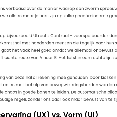
l eens verbaasd over de manier waarop een zwerm spreeu
 we alleen maar jaloers zijn op zulke gecoördineerde g
er op bijvoorbeeld Utrecht Centraal – voorspelbaarder da
nkomsthal met honderden mensen die tegelijk naar hun s
h gaat het vaak heel goed omdat we allemaal onbewust op
ficiënte route van A naar B. Het liefst in één rechte lijn 
chting van deze hal al rekening mee gehouden. Door kioske
etten en met behulp van bewegwijzeringsborden worden 
 chaos in goede banen te leiden. De automatische pilo
udige regels zonder ons daar ook maar bewust van te zij
ervaring (UX) vs. Vorm (UI)