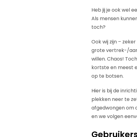
Heb jij je ook we
Als mensen kunnen
toch?
Ook wij zijn – zek
grote vertrek-/aa
willen. Chaos! Toc
kortste en meest ef
op te botsen.
Hier is bij de inri
plekken neer te z
afgedwongen om de
en we volgen eenvo
Gebruikers