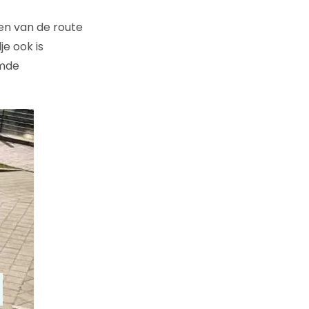
den van de route
je ook is
amde