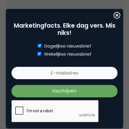
8 oktober 2012 om 10:18
Marketingfacts. Elke dag vers. Mis
niks!
Dagelijkse nieuwsbrief
bramkoster
Wekelijkse nieuwsbrief
@Walter: het onderzoek moet nog worden
uitgevoerd. Deze oproep is bedoeld om input
te vergaren voor de richting van het
onderzoek, specifieke vragen, etc.
Ik vermoed dat Quadia niet zozeer zal
inzoomen op specifieke cases, maar meer op
de algemene ontwikkelingen: hoeveel
bedrijven zetten online video in, hoe doen ze