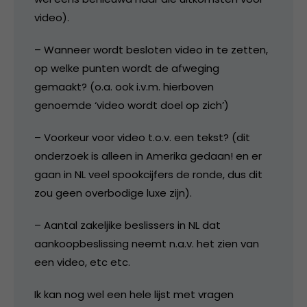
video).
– Wanneer wordt besloten video in te zetten,
op welke punten wordt de afweging
gemaakt? (o.a. ook i.v.m. hierboven
genoemde ‘video wordt doel op zich’)
– Voorkeur voor video t.o.v. een tekst? (dit
onderzoek is alleen in Amerika gedaan! en er
gaan in NL veel spookcijfers de ronde, dus dit
zou geen overbodige luxe zijn).
– Aantal zakeljike beslissers in NL dat
aankoopbeslissing neemt n.a.v. het zien van
een video, etc etc.
Ik kan nog wel een hele lijst met vragen