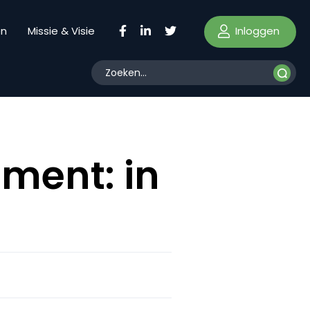
Inloggen
en
Missie & Visie
ment: in