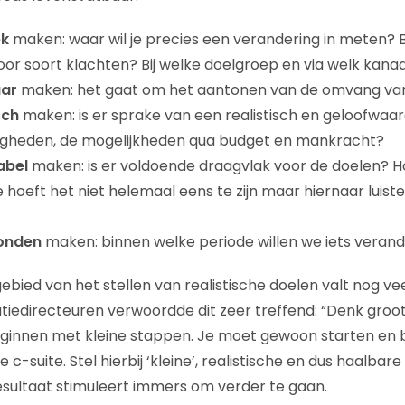
ek
maken: waar wil je precies een verandering in meten? 
oor soort klachten? Bij welke doelgroep en via welk kanaa
ar
maken: het gaat om het aantonen van de omvang van
sch
maken: is er sprake van een realistisch en geloofwaar
heden, de mogelijkheden qua budget en mankracht?
abel
maken: is er voldoende draagvlak voor de doelen? 
 hoeft het niet helemaal eens te zijn maar hiernaar luiste
onden
maken: binnen welke periode willen we iets verand
bied van het stellen van realistische doelen valt nog vee
edirecteuren verwoordde dit zeer treffend: “Denk groot 
eginnen met kleine stappen. Je moet gewoon starten en 
c-suite. Stel hierbij ‘kleine’, realistische en dus haalbare
esultaat stimuleert immers om verder te gaan.