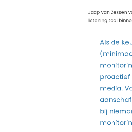
Jaap van Zessen 
listening tool binn
Als de keu
(minimaal
monitorin
proactief 
media. Va
aanschaft
bij niema
monitorin