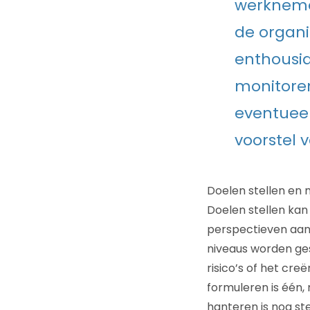
werknemer
de organi
enthousia
monitoren
eventueel
voorstel 
Doelen stellen en
Doelen stellen kan
perspectieven aan 
niveaus worden ges
risico’s of het cr
formuleren is één,
hanteren is nog st