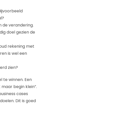
Bijvoorbeeld
l?
 de verandering.
dig doel gezien de
Houd rekening met
ren is wel een
erd zien?
l te winnen. Een
maar begin klein”.
business cases
 doelen. Dit is goed