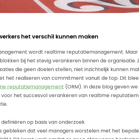
erkers het verschil kunnen maken
anagement wordt realtime reputatiemanagement. Maar er
blokken bij het stevig verankeren binnen de organisatie. Z
isaties die geen doelen stellen, niet inzichtelijk kunnen m
met het realiseren van commitment vanuit de top. Dit blee
line reputatiemanagement
(ORM). In deze blog geven we 
jn voor het succesvol verankeren van realtime reputati
tie.
e definiëren op basis van onderzoek
is gebleken dat veel managers worstelen met het bepale