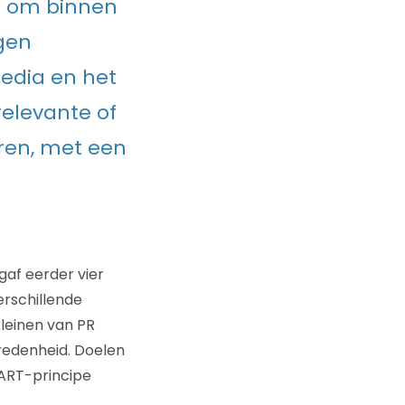
g om binnen
gen
edia en het
relevante of
ren, met een
gaf eerder vier
rschillende
leinen van PR
vredenheid. Doelen
MART-principe