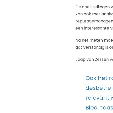
De doelstellingen 
kan ook met analys
reputatiemanagemen
een interessante v
Na het meten moete
dat verstandig is 
Jaap van Zessen va
Ook het r
desbetref
relevant 
Bied naas