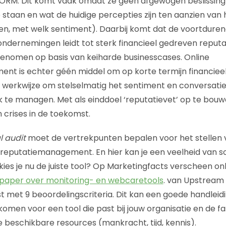
 ORM. Dit komt vaak omdat ze geen afgewogen beslissin
staan en wat de huidige percepties zijn ten aanzien van h
n, met welk sentiment). Daarbij komt dat de voortduren
dernemingen leidt tot sterk financieel gedreven reputa
enomen op basis van keiharde businesscases. Online
nt is echter géén middel om op korte termijn financiee
n werkwijze om stelselmatig het sentiment en conversati
k te managen. Met als einddoel ‘reputatievet’ op te bouw
 crises in de toekomst.
l audit
moet de vertrekpunten bepalen voor het stellen 
 reputatiemanagement. En hier kan je een veelheid van soc
 kies je nu de juiste tool? Op Marketingfacts verscheen o
epaper
over monitoring- en webcaretools
. van Upstream 
t met 9 beoordelingscriteria. Dit kan een goede handleidi
men voor een tool die past bij jouw organisatie en de fas
de beschikbare resources (mankracht, tijd, kennis).