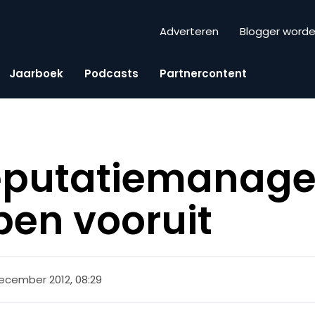
Adverteren
Blogger word
Jaarboek
Podcasts
Partnercontent
eputatiemanage
pen vooruit
ecember 2012, 08:29