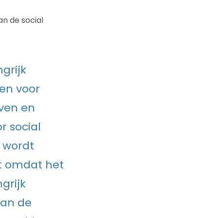
an de social
grijk
en voor
ven en
r social
 wordt
t omdat het
grijk
van de