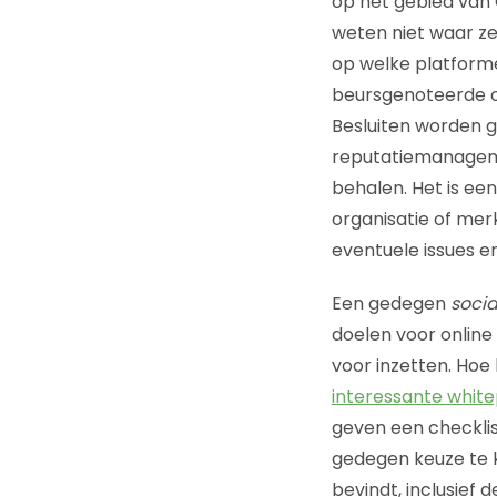
op het gebied van
weten niet waar ze 
op welke platforme
beursgenoteerde on
Besluiten worden g
reputatiemanageme
behalen. Het is ee
organisatie of mer
eventuele issues en
Een gedegen
socia
doelen voor online
voor inzetten. Hoe
interessante whit
geven een checklis
gedegen keuze te ko
bevindt, inclusief 