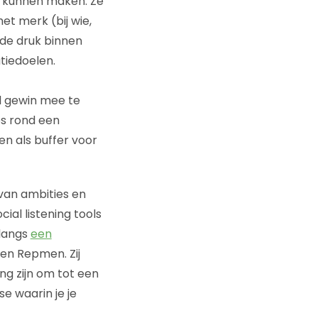
g kunnen maken. Ze
et merk (bij wie,
de druk binnen
tiedoelen.
l gewin mee te
es rond een
en als buffer voor
van ambities en
ial listening tools
nlangs
een
en Repmen. Zij
ng zijn om tot een
e waarin je je