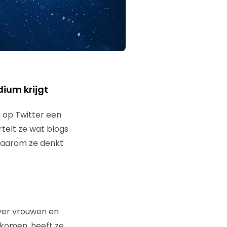
dium krijgt
n op Twitter een
rtelt ze wat blogs
waarom ze denkt
over vrouwen en
 komen, heeft ze