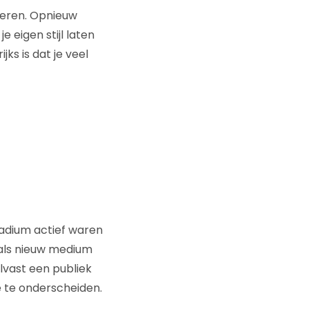
veren. Opnieuw
e eigen stijl laten
jks is dat je veel
tadium actief waren
 als nieuw medium
alvast een publiek
e te onderscheiden.