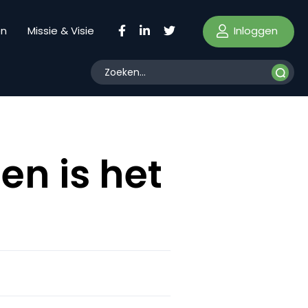
Inloggen
en
Missie & Visie
en is het