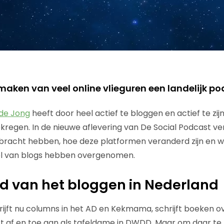
maken van veel online vlieguren een landelijk po
de Jong
heeft door heel actief te bloggen en actief te zij
ekregen. In de nieuwe aflevering van De Social Podcast ve
ebracht hebben, hoe deze platformen veranderd zijn en 
ol van blogs hebben overgenomen.
jd van het bloggen in Nederland
ijft nu columns in het AD en Kekmama, schrijft boeken 
ift af en toe aan als tafeldame in DWDD. Maar om daar te