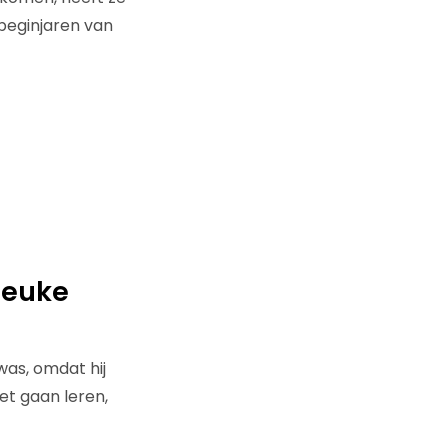
 beginjaren van
leuke
was, omdat hij
et gaan leren,