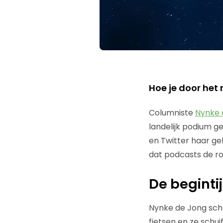
Hoe je door het 
Columniste
Nynke 
landelijk podium g
en Twitter haar g
dat podcasts de r
De beginti
Nynke de Jong schr
fietsen en ze schu