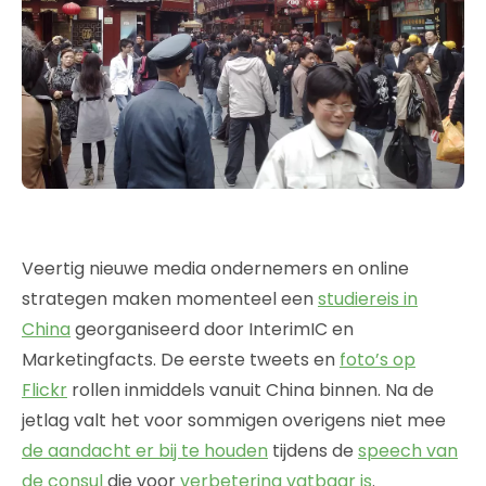
Veertig nieuwe media ondernemers en online
strategen maken momenteel een
studiereis in
China
georganiseerd door InterimIC en
Marketingfacts. De eerste tweets en
foto’s op
Flickr
rollen inmiddels vanuit China binnen. Na de
jetlag valt het voor sommigen overigens niet mee
de aandacht er bij te houden
tijdens de
speech van
de consul
die voor
verbetering vatbaar is
.