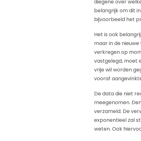
diegene over welke
belangrijk om dit i
bijvoorbeeld het p
Het is ook belangri
maar in de nieuwe
verkregen op mome
vastgelegd, moet 
vrije wil worden g
vooraf aangevinkte
De data die niet 
meegenomen. Denk 
verzameld. De verw
exponentieel zal s
weten. Ook hiervoo