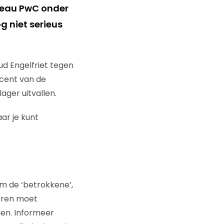
reau PwC onder
g niet serieus
ud Engelfriet tegen
ocent van de
lager uitvallen.
aar je kunt
om de ‘betrokkene’,
eren moet
en. Informeer