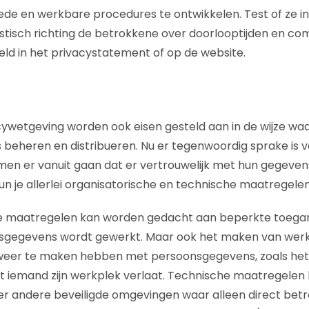
oede en werkbare procedures te ontwikkelen. Test of ze in
stisch richting de betrokkene over doorlooptijden en c
eeld in het privacystatement of op de website.
cywetgeving worden ook eisen gesteld aan in de wijze w
eheren en distribueren. Nu er tegenwoordig sprake is v
men er vanuit gaan dat er vertrouwelijk met hun gegeve
un je allerlei organisatorische en technische maatregel
che maatregelen kan worden gedacht aan beperkte toegan
sgegevens wordt gewerkt. Maar ook het maken van wer
eer te maken hebben met persoonsgegevens, zoals het
 iemand zijn werkplek verlaat. Technische maatregelen
er andere beveiligde omgevingen waar alleen direct bet