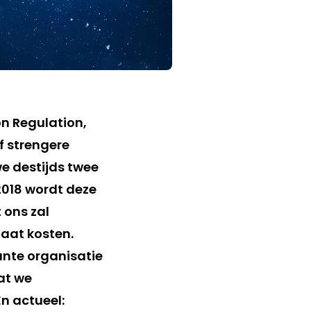
n Regulation,
f strengere
e destijds twee
2018 wordt deze
 ons zal
gaat kosten.
rante organisatie
at we
n actueel: