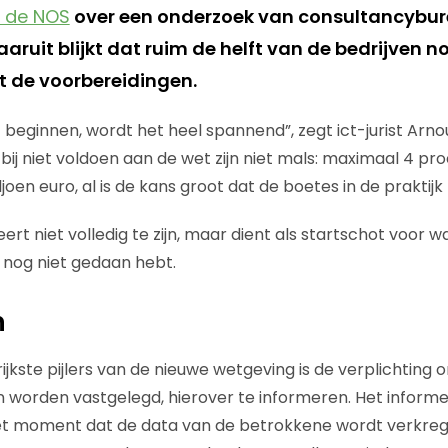
f de NOS
over een onderzoek van consultancybu
aruit blijkt dat ruim de helft van de bedrijven no
 de voorbereidingen.
 beginnen, wordt het heel spannend”, zegt ict-jurist Arno
bij niet voldoen aan de wet zijn niet mals: maximaal 4 pr
joen euro, al is de kans groot dat de boetes in de praktijk 
eert niet volledig te zijn, maar dient als startschot voor w
t nog niet gedaan hebt.
n
jkste pijlers van de nieuwe wetgeving is de verplichting 
 worden vastgelegd, hierover te informeren. Het inform
et moment dat de data van de betrokkene wordt verkreg