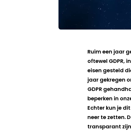
Ruim een jaar g
oftewel GDPR, i
eisen gesteld d
jaar gekregen o
GDPR gehandhaaf
beperken in onz
Echter kun je di
neer te zetten.
transparant zij