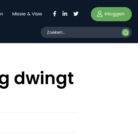
Inloggen
en
Missie & Visie
g dwingt