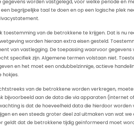
 gegevens worden vastgelegd, voor welke periode en met
n een begrijpelijke taal te doen en op een logische plek ne
rivacystatement.
jk toestemming van de betrokkene te krijgen. Dat is nu re
 wetgeving worden hieraan extra eisen gesteld. Toeste
nt van vastlegging. De toepassing waarvoor gegevens
echt specifiek zijn. Algemene termen volstaan niet. To
egeven en het moet een ondubbelzinnige, actieve handelin
 hokjes.
rechtstreeks van de betrokkene worden verkregen, moet
bijvoorbeeld aan de data die via apparaten (internet o
achting is dat de hoeveelheid data die hierdoor worden 
tijgen en een steeds groter deel zal uitmaken van wat we
r geldt dat de betrokkene tijdig geïnformeerd moet wor