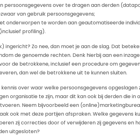
jn persoonsgegevens over te dragen aan derden (dataport
ezwaar van gebruik persoonsgegevens;
iet onderworpen te worden aan geautomatiseerde indivi
nclusief profiling).
lijk) ingericht? Zo nee, dan moet je aan de slag. Dat betek
ndom de genoemde rechten. Denk hierbij aan een inzage
 voor de betrokkene, inclusief een procedure om gegevens
 leveren, dan wel de betrokkene uit te kunnen sluiten.
m kennis over waar welke persoonsgegevens opgeslagen zij
gen organisatie te zijn, maar dit kan ook bij derden die in
voeren. Neem bijvoorbeeld een (online)marketingburea
aak ook met deze partijen afspraken. Welke gegevens ku
ren zij correcties door of verwijderen zij gegevens en ho
den uitgesloten?