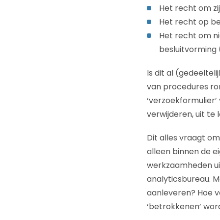
Het recht om zi
Het recht op b
Het recht om n
besluitvorming (i
Is dit al (gedeelte
van procedures ro
‘verzoekformulier’
verwijderen, uit te
Dit alles vraagt o
alleen binnen de ei
werkzaamheden uit
analyticsbureau. M
aanleveren? Hoe voe
‘betrokkenen’ wor