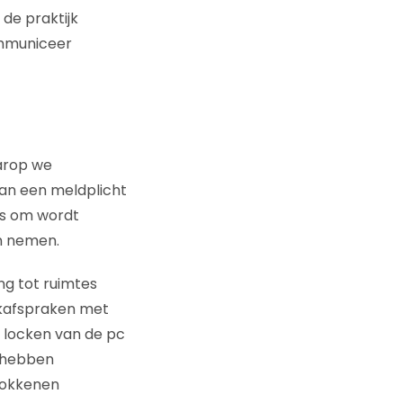
 de praktijk
ommuniceer
aarop we
an een meldplicht
ns om wordt
en nemen.
g tot ruimtes
kafspraken met
 locken van de pc
 hebben
rokkenen