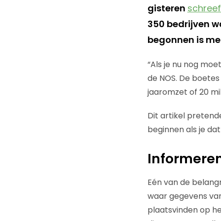
gisteren
schree
350 bedrijven wa
begonnen is met
“Als je nu nog moet
de NOS. De boetes 
jaaromzet of 20 mil
Dit artikel pretend
beginnen als je da
Informere
Eén van de belangri
waar gegevens van
plaatsvinden op h