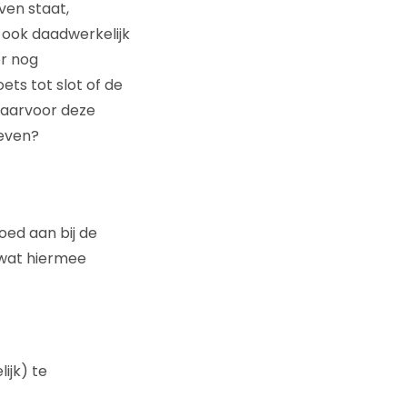
ven staat,
, ook daadwerkelijk
er nog
ts tot slot of de
waarvoor deze
geven?
oed aan bij de
wat hiermee
ijk) te