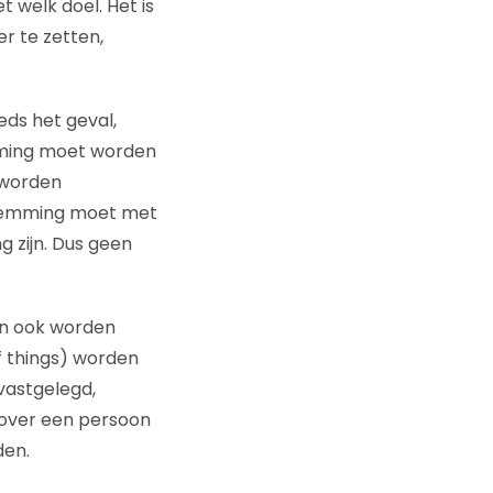
 welk doel. Het is
er te zetten,
eds het geval,
mming moet worden
 worden
estemming moet met
g zijn. Dus geen
en ook worden
f things) worden
vastgelegd,
 over een persoon
den.