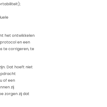
abiliteit);
duele
ent het ontwikkelen
protocol en een
 te corrigeren, te
n. Dat hoeft niet
 opdracht
u of een
nnen zij
e zorgen zij dat