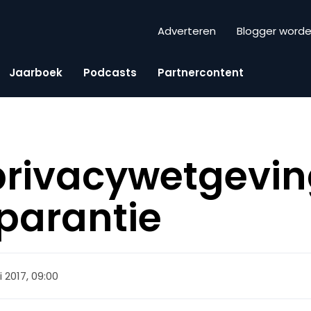
Adverteren
Blogger word
Jaarboek
Podcasts
Partnercontent
privacywetgevin
sparantie
i 2017, 09:00