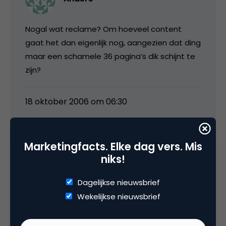
Nogal wat reclame? Om hoeveel content
gaat het dan eigenlijk nog, aangezien dat ding
maar een schamele 36 pagina’s dik schijnt te
zijn?
18 oktober 2006 om 06:30
Marketingfacts. Elke dag vers. Mis
niks!
Karel Kolb | Feeder
Dagelijkse nieuwsbrief
Anders, ik vind 36 pagina’s voor een relatief
Wekelijkse nieuwsbrief
nieuw blad niet ‘schamel’. Om dat
winstgevend weg te zetten moet je al heel