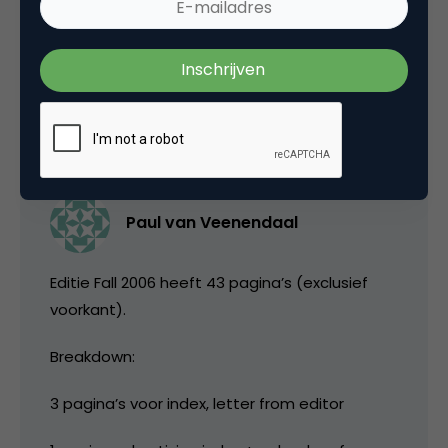
wat abonnees of adverteerders aan je
binden.
18 oktober 2006 om 06:48
Paul van Veenendaal
Editie Fall 2006 heeft 43 pagina’s (exclusief
voorkant).
Breakdown:
3 pagina’s voor index, letter from editor