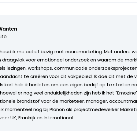
Wanten
ite
 houd ik me actief bezig met neuromarketing. Met andere w
n draagvlak voor emotioneel onderzoek en waarom de markt 
dels lezingen, workshops, communicatie onderzoeksprojecten
 aandacht te creëren voor dit vakgebied. Ik doe dit met de v
ds kort heb ik besloten om een eigen bedrijf op te starten n
lhoewel er nog veel onduidelijkheden zijn heb ik het "Emozine
ionele brandstof voor de marketeer, manager, accountman
ik momenteel nog bij Planon als projectmedewerker Market
r UK, Frankrijk en International.