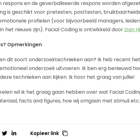
 respons en de geverbaliseerde respons worden afgeze
ing is geschikt voor pretesten, posttesten, bruikbaarhei
motionele profielen (voor bijvoorbeeld managers, leiders,
n het nieuws zijn). Facial Coding is ontwikkeld door
Dan Hi
es? Opmerkingen
egen dit soort onderzoektechnieken aan? Ik heb recent het
emotioneel onderzoek uitvoeren. Ik ben erg benieuwd hoe j
ze technieken aan kijken. Ik hoor het graag van jullie!
ikelen wil ik het graag gaan hebben over wat Facial Codin
eriaal, facts and figures, hoe wij omgaan met stimuli etc.
Kopieer link