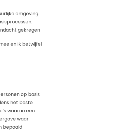
rlijke omgeving.
asisprocessen.
andacht gekregen
ee en ik betwijfel
personen op basis
elens het beste
oto’s waarna een
eergave waar
en bepaald