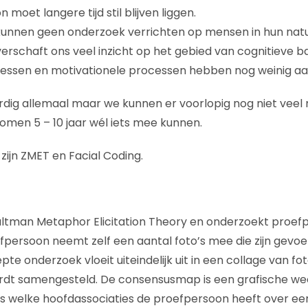
moet langere tijd stil blijven liggen.
unnen geen onderzoek verrichten op mensen in hun natuu
erschaft ons veel inzicht op het gebied van cognitieve b
cessen en motivationele processen hebben nog weinig a
rdig allemaal maar we kunnen er voorlopig nog niet veel m
komen 5 – 10 jaar wél iets mee kunnen.
zijn ZMET en Facial Coding.
altman Metaphor Elicitation Theory en onderzoekt proef
efpersoon neemt zelf een aantal foto’s mee die zijn gevo
epte onderzoek vloeit uiteindelijk uit in een collage van f
dt samengesteld. De consensusmap is een grafische w
en is welke hoofdassociaties de proefpersoon heeft over e