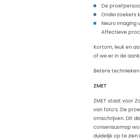
De proefpersoon 
Onderzoekers k
Neuro imaging v
Affectieve pro
Kortom, leuk en aa
of we er in de aan
Betere technieken 
ZMET
ZMET staat voor Z
van foto’s. De pro
omschrijven. Dit di
consensusmap wor
duidelijk op te zi