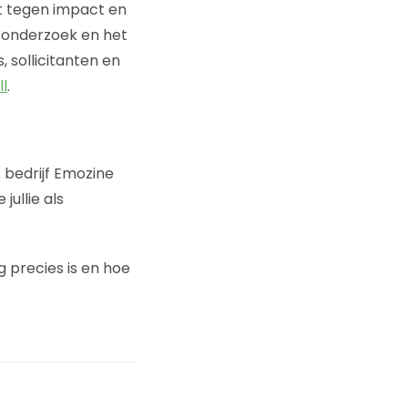
t tegen impact en
dsonderzoek en het
 sollicitanten en
ll
.
 bedrijf Emozine
ullie als
g precies is en hoe