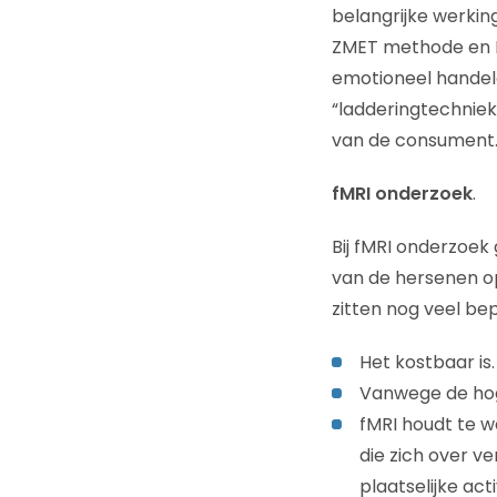
belangrijke werki
ZMET methode en Fa
emotioneel handele
“ladderingtechniek
van de consument.
fMRI onderzoek
.
Bij fMRI onderzoek
van de hersenen o
zitten nog veel be
Het kostbaar is
Vanwege de hoge
fMRI houdt te w
die zich over v
plaatselijke activ