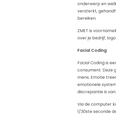
onderwerp en welke
versterkt, gehandh
bereiken.
ZMET is voornameli
over je bedrijf, l
Facial Coding
Facial Coding is e
consument. Deze ge
mens. Emotie treed
emotionele system
discrepantie is v
Via de computer ka
1/30ste seconde de