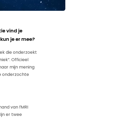
e vind je
kun je er mee?
iek die onderzoekt
ek”. Officieel
naar mijn mening
de onderzochte
 hand van fMRI
ijn er twee