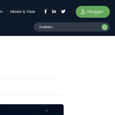
Inloggen
en
Missie & Visie