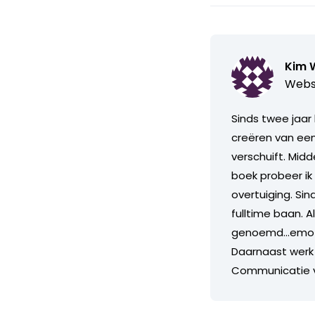
Kim 
Webs
Sinds twee jaar
creëren van ee
verschuift. Mid
boek probeer ik
overtuiging. Sin
fulltime baan. A
genoemd...emot
Daarnaast werk 
Communicatie voo