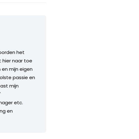
oorden het
hier naar toe
 en mijn eigen
olste passie en
aast mijn
"
ager etc.
ing en