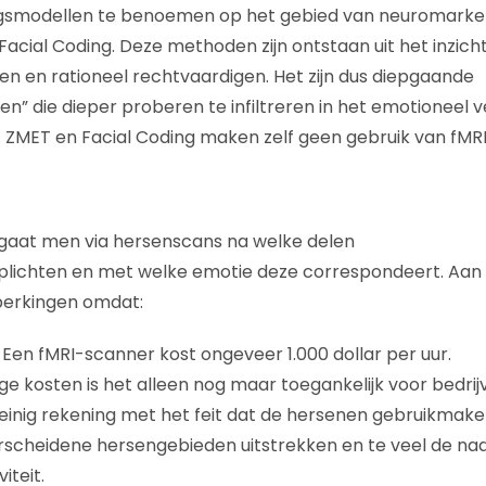
ngsmodellen te benoemen op het gebied van neuromarket
cial Coding. Deze methoden zijn ontstaan uit het inzich
n en rationeel rechtvaardigen. Het zijn dus diepgaande
en” die dieper proberen te infiltreren in het emotioneel
 ZMET en Facial Coding maken zelf geen gebruik van fMR
 gaat men via hersenscans na welke delen
plichten en met welke emotie deze correspondeert. Aa
perkingen omdat:
. Een fMRI-scanner kost ongeveer 1.000 dollar per uur.
 kosten is het alleen nog maar toegankelijk voor bedri
einig rekening met het feit dat de hersenen gebruikmak
erscheidene hersengebieden uitstrekken en te veel de nad
iteit.