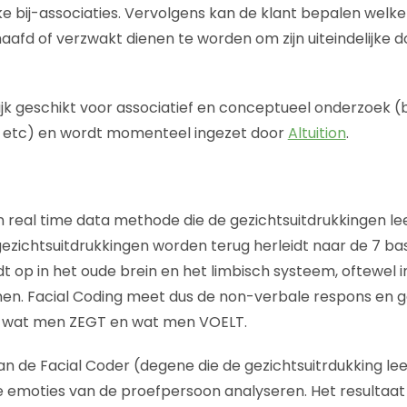
 bij-associaties. Vervolgens kan de klant bepalen welke
aafd of verzwakt dienen te worden om zijn uiteindelijke d
jk geschikt voor associatief en conceptueel onderzoek (
ogo etc) en wordt momenteel ingezet door
Altuition
.
en real time data methode die de gezichtsuitdrukkingen le
zichtsuitdrukkingen worden terug herleidt naar de 7 ba
t op in het oude brein en het limbisch systeem, oftewel 
en. Facial Coding meet dus de non-verbale respons en g
an wat men ZEGT en wat men VOELT.
n de Facial Coder (degene die de gezichtsuitrdukking lee
 emoties van de proefpersoon analyseren. Het resultaat 