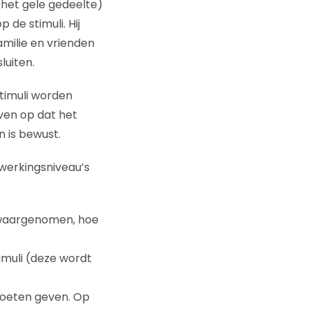
het gele gedeelte)
 de stimuli. Hij
amilie en vrienden
luiten.
timuli worden
even op dat het
n is bewust.
werkingsniveau’s
n waargenomen, hoe
muli (deze wordt
moeten geven. Op