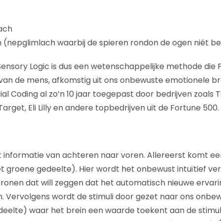
ach
h (nepglimlach waarbij de spieren rondon de ogen niét be
Sensory Logic is dus een wetenschappelijke methode die
van de mens, afkomstig uit ons onbewuste emotionele bre
al Coding al zo’n 10 jaar toegepast door bedrijven zoals 
Target, Eli Lilly en andere topbedrijven uit de Fortune 500.
 informatie van achteren naar voren. Allereerst komt een
t groene gedeelte). Hier wordt het onbewust intuïtief ve
onen dat will zeggen dat het automatisch nieuwe ervari
. Vervolgens wordt de stimuli door gezet naar ons onbe
deelte) waar het brein een waarde toekent aan de stimul