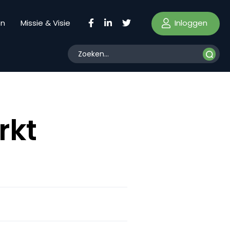
Inloggen
en
Missie & Visie
rkt