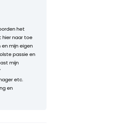
oorden het
hier naar toe
 en mijn eigen
olste passie en
aast mijn
"
ager etc.
ing en