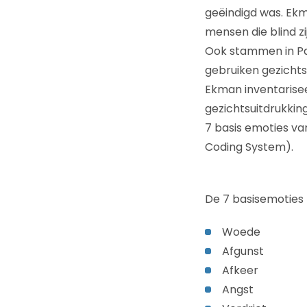
geëindigd was. Ekm
mensen die blind z
Ook stammen in Pap
gebruiken gezichts
Ekman inventarisee
gezichtsuitdrukking
7 basis emoties va
Coding System).
De 7 basisemoties z
Woede
Afgunst
Afkeer
Angst