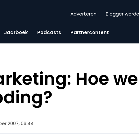
Adverteren
Blogger word
Jaarboek
Podcasts
Partnercontent
keting: Hoe we
oding?
er 2007, 06:44