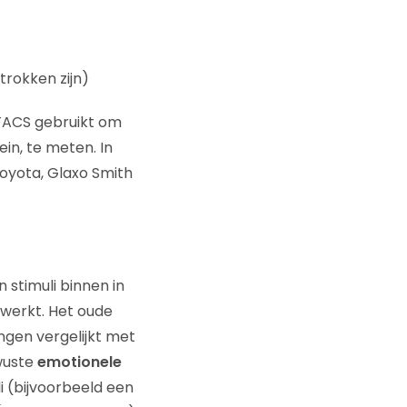
trokken zijn)
 FACS gebruikt om
in, te meten. In
Toyota, Glaxo Smith
 stimuli binnen in
rwerkt. Het oude
ngen vergelijkt met
wuste
emotionele
i (bijvoorbeeld een