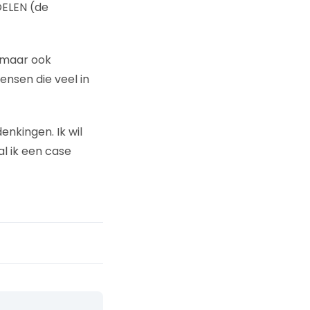
OELEN (de
 maar ook
ensen die veel in
nkingen. Ik wil
l ik een case