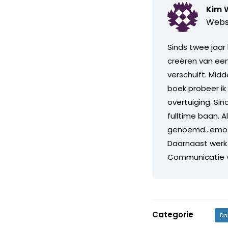
Kim 
Webs
Sinds twee jaar
creëren van ee
verschuift. Mid
boek probeer ik
overtuiging. Sin
fulltime baan. A
genoemd...emot
Daarnaast werk 
Communicatie voo
Categorie
Da