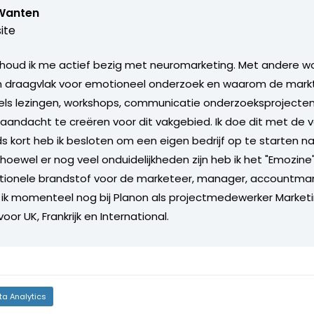
Wanten
ite
 houd ik me actief bezig met neuromarketing. Met andere w
n draagvlak voor emotioneel onderzoek en waarom de markt 
dels lezingen, workshops, communicatie onderzoeksprojecten
 aandacht te creëren voor dit vakgebied. Ik doe dit met de v
ds kort heb ik besloten om een eigen bedrijf op te starten n
lhoewel er nog veel onduidelijkheden zijn heb ik het "Emozine
ionele brandstof voor de marketeer, manager, accountman
ik momenteel nog bij Planon als projectmedewerker Market
r UK, Frankrijk en International.
ta Analytics