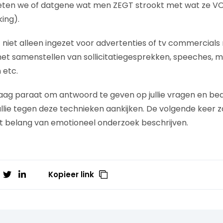
ten we of datgene wat men ZEGT strookt met wat ze V
ing).
iet alleen ingezet voor advertenties of tv commercials
het samenstellen van sollicitatiegesprekken, speeches, m
 etc.
ag paraat om antwoord te geven op jullie vragen en bede
llie tegen deze technieken aankijken. De volgende keer za
t belang van emotioneel onderzoek beschrijven.
Kopieer link