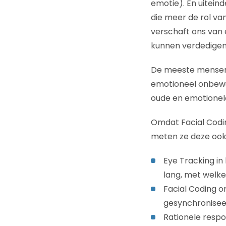
emotie). En uiteind
die meer de rol van 
verschaft ons van e
kunnen verdedigen o
De meeste mensen h
emotioneel onbewus
oude en emotionele
Omdat Facial Codi
meten ze deze ook 
Eye Tracking i
lang, met welke 
Facial Coding 
gesynchroniseer
Rationele resp