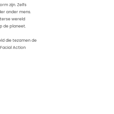
rm zijn. Zelfs
eder ander mens.
sterse wereld
p de planeet.
eeld die tezamen de
Facial Action