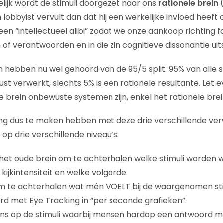
elijk wordt de stimuli doorgezet naar ons
rationele brein
(
lobbyist vervult dan dat hij een werkelijke invloed heeft op
en “intellectueel alibi” zodat we onze aankoop richting f
f verantwoorden en in die zin cognitieve dissonantie uits
ebben nu wel gehoord van de 95/5 split. 95% van alle s
t verwerkt, slechts 5% is een rationele resultante. Let 
 brein onbewuste systemen zijn, enkel het rationele brei
ng dus te maken hebben met deze drie verschillende ver
op drie verschillende niveau’s:
n het oude brein om te achterhalen welke stimuli worde
kijkintensiteit en welke volgorde.
om te achterhalen wat mén VOELT bij de waargenomen sti
d met Eye Tracking in “per seconde grafieken”.
ons op de stimuli waarbij mensen hardop een antwoord 