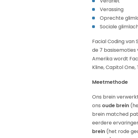
Verdriet
Verassing
Oprechte gliml
Sociale glimlac
Facial Coding van 
de 7 basisemoties 
Amerika wordt Faci
Kline, Capitol One, 
Meetmethode
Ons brein verwerkt
ons
oude brein
(he
brein matched patr
eerdere ervaringen
brein
(het rode ge