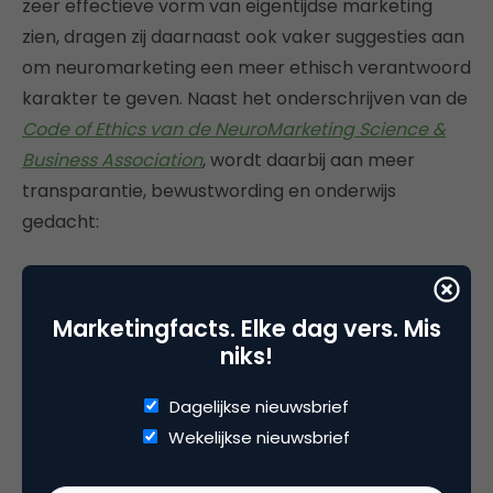
zeer effectieve vorm van eigentijdse marketing
zien, dragen zij daarnaast ook vaker suggesties aan
om neuromarketing een meer ethisch verantwoord
karakter te geven. Naast het onderschrijven van de
Code of Ethics van de NeuroMarketing Science &
Business Association
, wordt daarbij aan meer
transparantie, bewustwording en onderwijs
gedacht:
Transparantie
Marketingfacts. Elke dag vers. Mis
Bedrijven die gebruik maken van neuromarketing,
niks!
zouden dat bijvoorbeeld kunnen melden op hun
eigen website, aan de Consumentenbond of een
Dagelijkse nieuwsbrief
vergelijkbare consumentenbelangenorganisatie
Wekelijkse nieuwsbrief
en/of op een lijst, die door iedereen vrij
geraadpleegd zou kunnen worden.