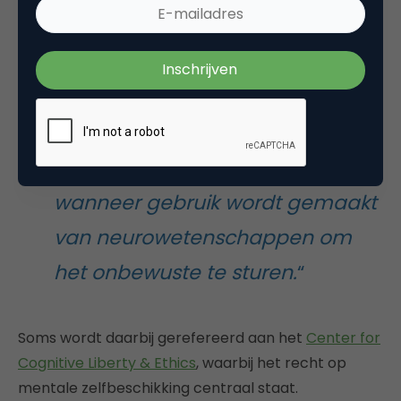
“
Mensen moeten zich bewust
kunnen informeren over de
manier waarop zij benaderd
worden door marketeers, zeker
wanneer gebruik wordt gemaakt
van neurowetenschappen om
het onbewuste te sturen.
“
Soms wordt daarbij gerefereerd aan het
Center for
Cognitive Liberty & Ethics
, waarbij het recht op
mentale zelfbeschikking centraal staat.