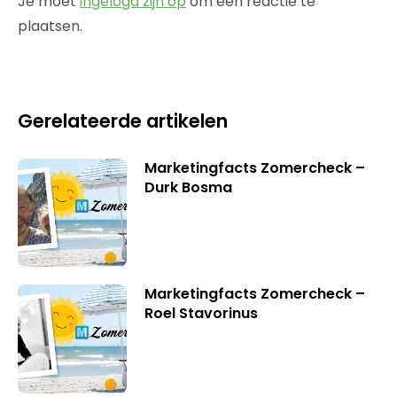
Je moet
ingelogd zijn op
om een reactie te
plaatsen.
Gerelateerde artikelen
Marketingfacts Zomercheck –
Durk Bosma
Marketingfacts Zomercheck –
Roel Stavorinus