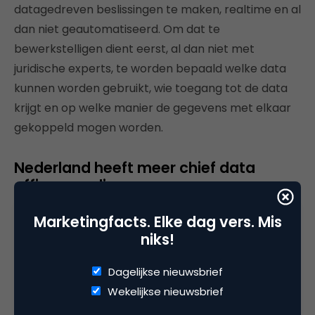
datagedreven beslissingen te maken, realtime en al
dan niet geautomatiseerd. Om dat te
bewerkstelligen dient eerst, al dan niet met
juridische experts, te worden bepaald welke data
kunnen worden gebruikt, wie toegang tot de data
krijgt en op welke manier de gegevens met elkaar
gekoppeld mogen worden.
Nederland heeft meer chief data
officers nodig
De inlijving van de nieuwe functie is inmiddels
Marketingfacts. Elke dag vers. Mis
niks!
onomkeerbaar. Zo was
Ogilvy
het eerste
reclamebureau dat vorig jaar augustus een chief
Dagelijkse nieuwsbrief
data officer heeft aangesteld. Maar er is nog een
Wekelijkse nieuwsbrief
lange weg te gaan.