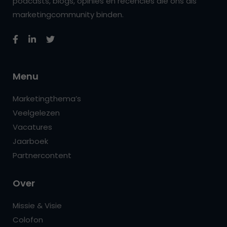
podcasts, blogs, opinies en recencies die ons als
marketingcommunity binden.
Menu
Marketingthema’s
Veelgelezen
Vacatures
Jaarboek
Partnercontent
Over
Missie & Visie
Colofon