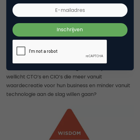
De
sence of urgency
bij Nederlandse bedrijven om
een CDO aan te stellen, wordt steeds groter.
Echter, waar haal je deze executives vandaan? En
hoe ziet het carrièrepad van de CDO eruit? Zijn dat
webanalisten en conversie-optimalisatie-experts
die
business skills
(verworven) hebben? Zijn het
marketingprofessionals die met een goed
werkende linkerhersenhelft geboren zijn? Of toch
wellicht CTO’s en CIO’s die meer vanuit
waardecreatie voor hun business en minder vanuit
technologie aan de slag willen gaan?