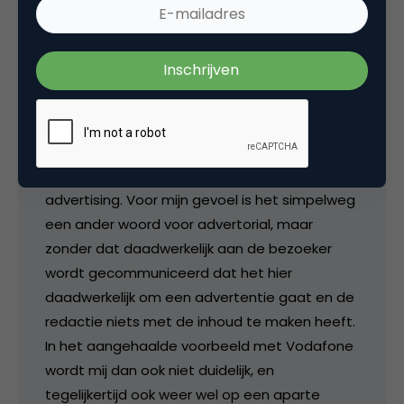
13 Reacties
Danijel Dercksen
Krijg een aparte nasmaak van native
advertising. Voor mijn gevoel is het simpelweg
een ander woord voor advertorial, maar
zonder dat daadwerkelijk aan de bezoeker
wordt gecommuniceerd dat het hier
daadwerkelijk om een advertentie gaat en de
redactie niets met de inhoud te maken heeft.
In het aangehaalde voorbeeld met Vodafone
wordt mij dan ook niet duidelijk, en
tegelijkertijd ook weer wel op een aparte