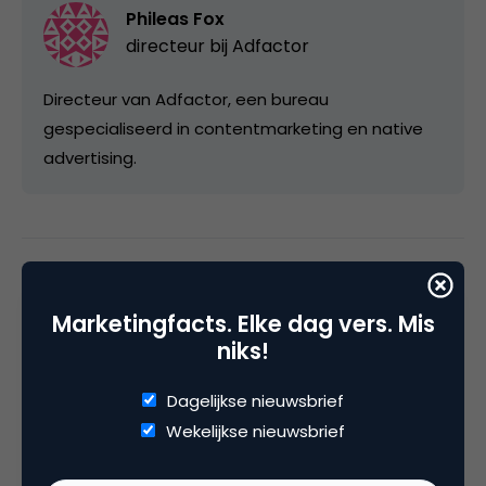
Phileas Fox
directeur bij
Adfactor
Directeur van Adfactor, een bureau
gespecialiseerd in contentmarketing en native
advertising.
Categorie
Advertising
Marketingfacts. Elke dag vers. Mis
niks!
Tags
Dagelijkse nieuwsbrief
branded content
,
display advertising
Wekelijkse nieuwsbrief