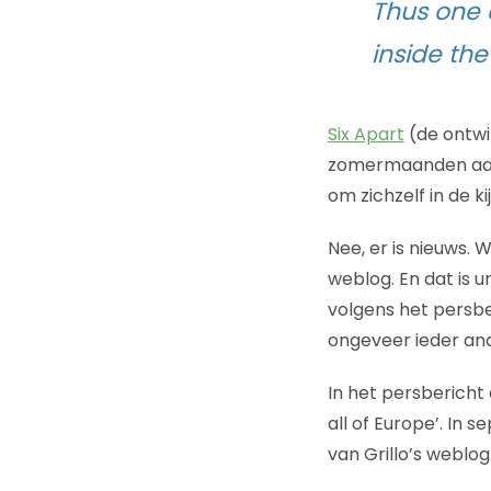
Thus one 
inside th
Six Apart
(de ontwi
zomermaanden aand
om zichzelf in de kij
Nee, er is nieuws. 
weblog. En dat is un
volgens het persbe
ongeveer ieder an
In het persbericht 
all of Europe’. In
van Grillo’s weblog