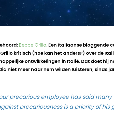
gehoord:
Beppe Grillo
. Een Italiaanse bloggende 
t Grillo kritisch (hoe kan het anders?) over de Ital
ppelijke ontwikkelingen in Italië. Dat doet hij 
dia niet meer naar hem wilden luisteren, sinds j
, our precarious employee has said many 
against precariousness is a priority of hi