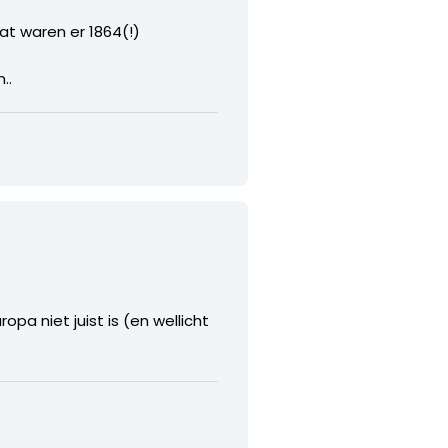
at waren er 1864(!)
..
pa niet juist is (en wellicht