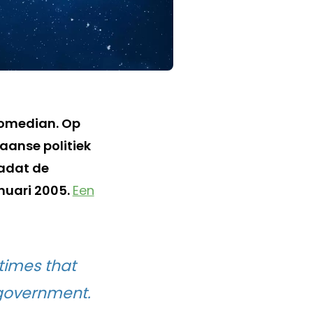
comedian. Op
iaanse politiek
nadat de
anuari 2005.
Een
times that
s government.