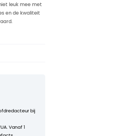
n niet leuk mee met
s en de kwaliteit
waard.
ofdredacteur bij
UA. Vanaf 1
facts.