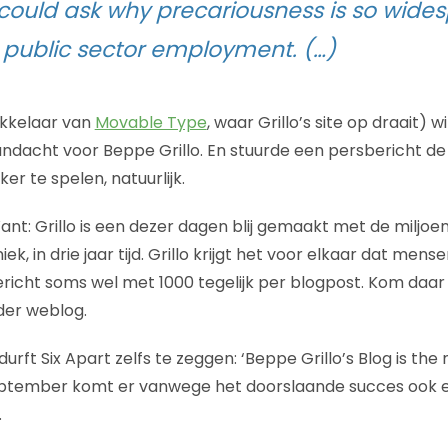
could ask why precariousness is so wides
e public sector employment. (…)
kkelaar van
Movable Type
, waar Grillo’s site op draait) w
acht voor Beppe Grillo. En stuurde een persbericht de 
ker te spelen, natuurlijk.
Want: Grillo is een dezer dagen blij gemaakt met de miljoen
iek, in drie jaar tijd. Grillo krijgt het voor elkaar dat men
richt soms wel met 1000 tegelijk per blogpost. Kom daa
der weblog.
durft Six Apart zelfs te zeggen: ‘Beppe Grillo’s Blog is th
 september komt er vanwege het doorslaande succes ook 
.