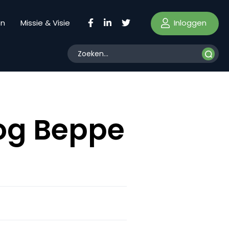
Inloggen
en
Missie & Visie
log Beppe