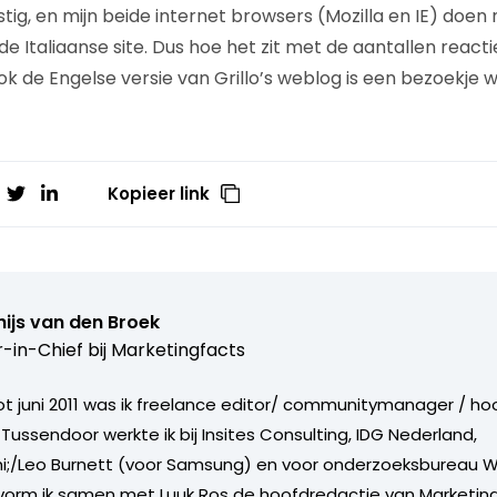
oestig, en mijn beide internet browsers (Mozilla en IE) doe
 Italiaanse site. Dus hoe het zit met de aantallen reactie
ok de Engelse versie van Grillo’s weblog is een bezoekje 
Kopieer link
ijs van den Broek
r-in-Chief bij
Marketingfacts
tot juni 2011 was ik freelance editor/ communitymanager / ho
Tussendoor werkte ik bij Insites Consulting, IDG Nederland,
i;/Leo Burnett (voor Samsung) en voor onderzoeksbureau W
vorm ik samen met Luuk Ros de hoofdredactie van Marketing