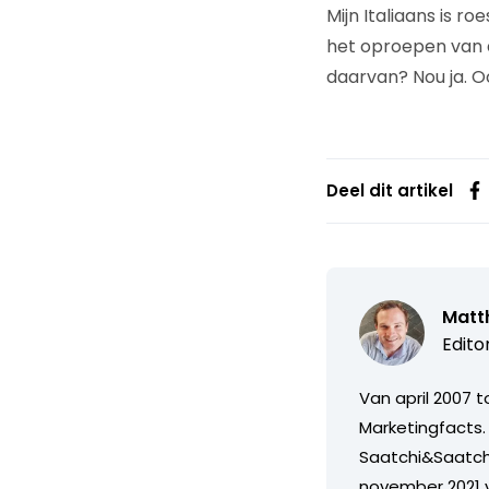
Mijn Italiaans is r
het oproepen van de
daarvan? Nou ja. O
Deel dit artikel
Matth
Edito
Van april 2007 
Marketingfacts. 
Saatchi&Saatch
november 2021 