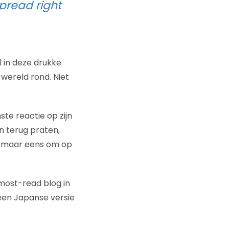
pread right
il in deze drukke
wereld rond. Niet
ste reactie op zijn
sen terug praten,
r maar eens om op
e most-read blog in
een Japanse versie