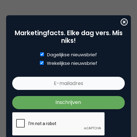
Deel dit artikel
Marketingfacts. Elke dag vers. Mis
Kopieer link
niks!
Dagelijkse nieuwsbrief
Wekelijkse nieuwsbrief
Bart van de Kooij
Strategy Consultant & Startup
mentor bij
NEXT - Google for
Entrepreneurs
Passie voor reclame, psychologie en winnen.
Gewoond in Shanghai. Op lokaal en
internationaal niveau strategisch advies
gegeven op projecten van diamanten tot