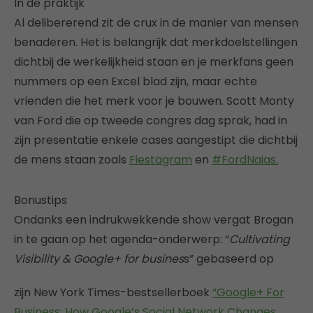
In de praktijk
Al delibererend zit de crux in de manier van mensen
benaderen. Het is belangrijk dat merkdoelstellingen
dichtbij de werkelijkheid staan en je merkfans geen
nummers op een Excel blad zijn, maar echte
vrienden die het merk voor je bouwen. Scott Monty
van Ford die op tweede congres dag sprak, had in
zijn presentatie enkele cases aangestipt die dichtbij
de mens staan zoals
Fiestagram
en
#FordNaias.
Bonustips
Ondanks een indrukwekkende show vergat Brogan
in te gaan op het agenda-onderwerp: “
Cultivating
Visibility & Google+ for busines
s” gebaseerd op
zijn New York Times-bestsellerboek
“Google+ For
Business: How Google’s Social Network Changes