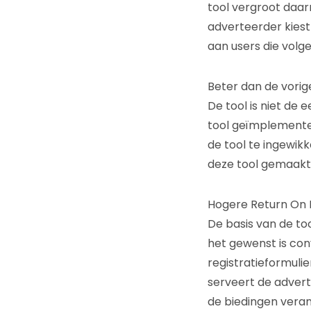
tool vergroot daa
adverteerder kiest
aan users die volg
Beter dan de vorig
De tool is niet de 
tool geïmplemente
de tool te ingewik
deze tool gemaakt 
Hogere Return On 
De basis van de to
het gewenst is con
registratieformuli
serveert de advert
de biedingen veran