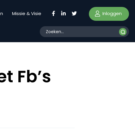
Inloggen
en
Missie & Visie
t Fb’s