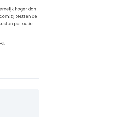
emelijk hoger dan
om: zij testten de
kosten per actie
rs.