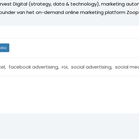
rvest Digital (strategy, data & technology), marketing auto
ounder van het on-demand online marketing platform Zoopo
dia
kel
,
facebook advertising
,
roi
,
social advertising
,
social me