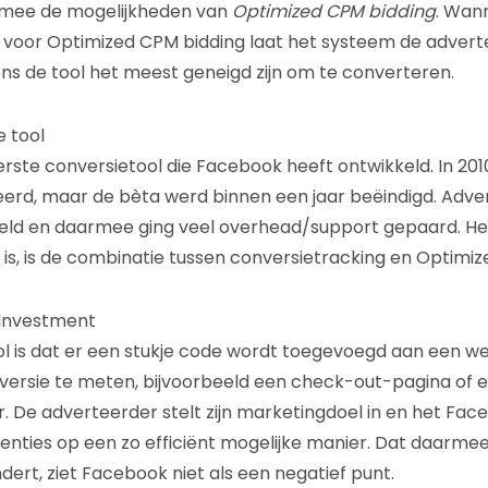
rmee de mogelijkheden van
Optimized CPM bidding
. Wann
 voor Optimized CPM bidding laat het systeem de adverte
ens de tool het meest geneigd zijn om te converteren.
e tool
eerste conversietool die Facebook heeft ontwikkeld. In 20
erd, maar de bèta werd binnen een jaar beëindigd. Adv
keld en daarmee ging veel overhead/support gepaard. Het 
is, is de combinatie tussen conversietracking en Optimiz
Investment
ol is dat er een stukje code wordt toegevoegd aan een 
versie te meten, bijvoorbeeld een check-out-pagina of 
er. De adverteerder stelt zijn marketingdoel in en het F
enties op een zo efficiënt mogelijke manier. Dat daarme
dert, ziet Facebook niet als een negatief punt.