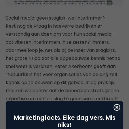
Social media: geen stagiair, wel interimmer?
Rest nog de vraag in hoeverre bedrijven er
verstandig aan doen om voor hun social media-
activiteiten interimmers in te zetten? Immers,
daarmee loop je, net als bij de inzet van stagiairs,
het grote risico dat alle opgebouwde kennis net zo
snel weer is verloren. Peter Akerboom geeft aan:
“Natuurlijk is het voor organisaties van belang zelf
kennis op te bouwen op dit gebied. In de praktijk
merken we echter dat de benodigde strategische
expertise om aan de slag te gaan soms ontbreekt.
Om het gat op te vullen naar het permanent
beleggen van de rol zijn interimmers prima
Marketingfacts. Elke dag vers. Mis
geschikt.”
niks!