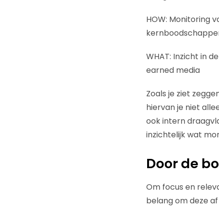
HOW: Monitoring va
kernboodschappe
WHAT: Inzicht in d
earned media
Zoals je ziet zegge
hiervan je niet all
ook intern draagv
inzichtelijk wat mo
Door de b
Om focus en relevan
belang om deze af 