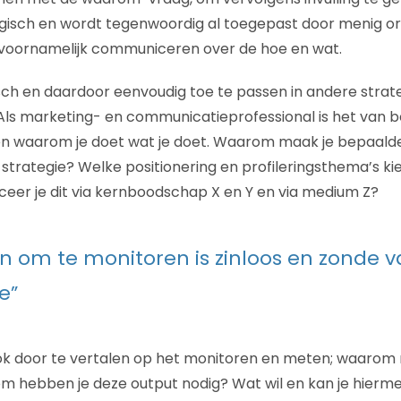
logisch en wordt tegenwoordig al toegepast door menig org
 voornamelijk communiceren over de hoe en wat.
isch en daardoor eenvoudig toe te passen in andere strat
Als marketing- en communicatieprofessional is het van b
en waarom je doet wat je doet. Waarom maak je bepaalde
 strategie? Welke positionering en profileringsthema’s k
r je dit via kernboodschap X en Y en via medium Z?
n om te monitoren is zinloos en zonde va
e”
ook door te vertalen op het monitoren en meten; waarom 
 hebben je deze output nodig? Wat wil en kan je hierm