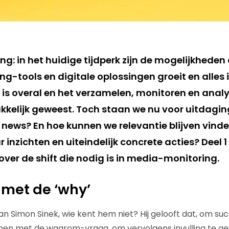
: in het huidige tijdperk zijn de mogelijkheden 
ng-tools en digitale oplossingen groeit en alles
is overal en het verzamelen, monitoren en analy
kkelijk geweest. Toch staan we nu voor uitdagi
news? En hoe kunnen we relevantie blijven vinde
 inzichten en uiteindelijk concrete acties? Deel 
ver de shift die nodig is in media-monitoring.
 met de ‘why’
n Simon Sinek, wie kent hem niet? Hij gelooft dat, om succe
nnen met de waarom-vraag, om vervolgens invulling te g