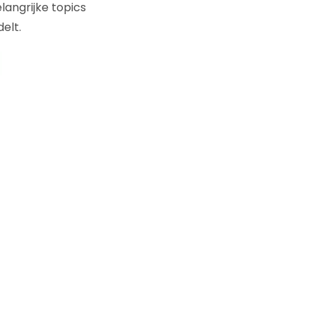
angrijke topics
elt.