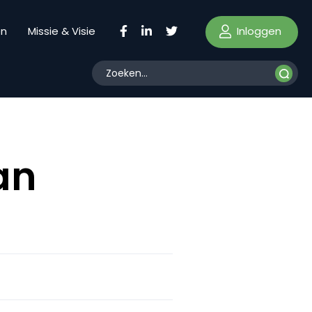
Inloggen
en
Missie & Visie
an