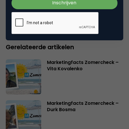
Je moet
ingelogd zijn op
om een reactie te
plaatsen.
Gerelateerde artikelen
Marketingfacts Zomercheck –
Vita Kovalenko
Marketingfacts Zomercheck –
Durk Bosma