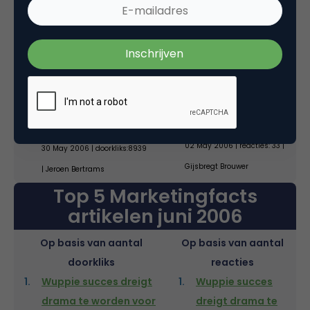
Wie zijn nu die
wapen van Heineken
lezers van
20 May 2006 |
Marketingfacts?
doorkliks:9593 | Erik van
13 May 2006 | reacties: 34 |
Roekel
Marco Derksen
De jongste
KPN komt met
internetmiljonairs
interactieve TV
van Nederland
02 May 2006 | reacties: 33 |
30 May 2006 | doorkliks:8939
Gijsbregt Brouwer
| Jeroen Bertrams
Top 5 Marketingfacts
artikelen juni 2006
Op basis van aantal
Op basis van aantal
doorkliks
reacties
Wuppie succes dreigt
Wuppie succes
drama te worden voor
dreigt drama te