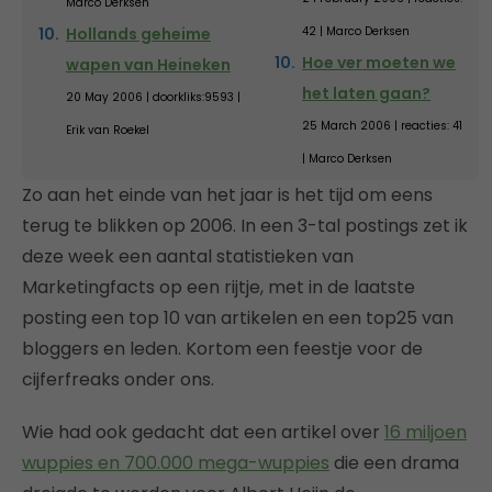
Marco Derksen
Hollands geheime
42 | Marco Derksen
Hoe ver moeten we
wapen van Heineken
het laten gaan?
20 May 2006 | doorkliks:9593 |
25 March 2006 | reacties: 41
Erik van Roekel
| Marco Derksen
Zo aan het einde van het jaar is het tijd om eens
terug te blikken op 2006. In een 3-tal postings zet ik
deze week een aantal statistieken van
Marketingfacts op een rijtje, met in de laatste
posting een top 10 van artikelen en een top25 van
bloggers en leden. Kortom een feestje voor de
cijferfreaks onder ons.
Wie had ook gedacht dat een artikel over
16 miljoen
wuppies en 700.000 mega-wuppies
die een drama