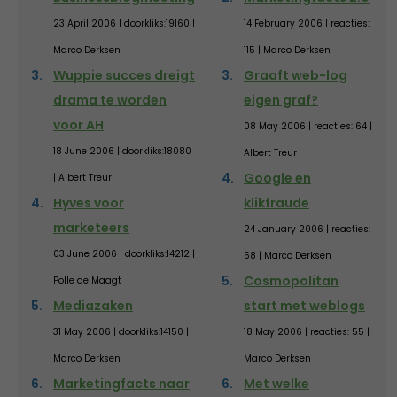
23 April 2006 | doorkliks:19160 |
14 February 2006 | reacties:
Marco Derksen
115 | Marco Derksen
Wuppie succes dreigt
Graaft web-log
drama te worden
eigen graf?
voor AH
08 May 2006 | reacties: 64 |
18 June 2006 | doorkliks:18080
Albert Treur
Google en
| Albert Treur
Hyves voor
klikfraude
marketeers
24 January 2006 | reacties:
03 June 2006 | doorkliks:14212 |
58 | Marco Derksen
Cosmopolitan
Polle de Maagt
Mediazaken
start met weblogs
31 May 2006 | doorkliks:14150 |
18 May 2006 | reacties: 55 |
Marco Derksen
Marco Derksen
Marketingfacts naar
Met welke