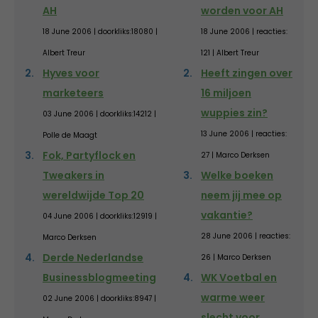
AH
worden voor AH
18 June 2006 | doorkliks:18080 |
18 June 2006 | reacties:
Albert Treur
121 | Albert Treur
Hyves voor
Heeft zingen over
marketeers
16 miljoen
wuppies zin?
03 June 2006 | doorkliks:14212 |
13 June 2006 | reacties:
Polle de Maagt
Fok, Partyflock en
27 | Marco Derksen
Tweakers in
Welke boeken
wereldwijde Top 20
neem jij mee op
vakantie?
04 June 2006 | doorkliks:12919 |
28 June 2006 | reacties:
Marco Derksen
Derde Nederlandse
26 | Marco Derksen
Businessblogmeeting
WK Voetbal en
warme weer
02 June 2006 | doorkliks:8947 |
slecht voor