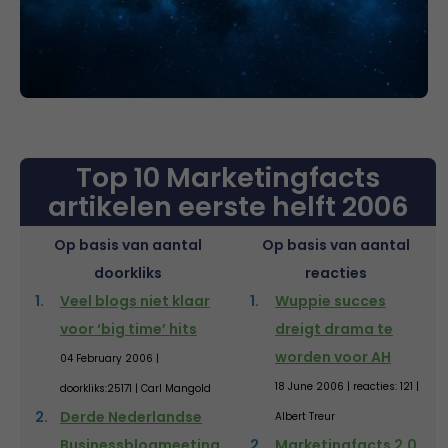
Top 10 Marketingfacts
artikelen eerste helft 2006
Op basis van aantal
Op basis van aantal
doorkliks
reacties
Veel blogs niet klaar
Wuppie succes
voor ‘big time’ hits
dreigt drama te
worden voor AH
04 February 2006 |
18 June 2006 | reacties: 121 |
doorkliks:25171 | Carl Mangold
Derde Nederlandse
Albert Treur
Businessblogmeeting
Marketingfacts 2.0