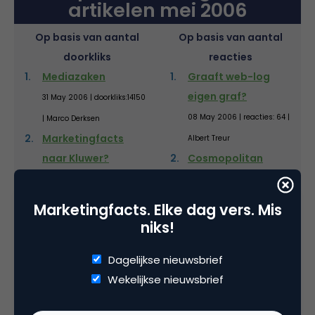
artikelen mei 2006
Op basis van aantal
Op basis van aantal
doorkliks
reacties
Mediazaken
Graaft web-log
eigen graf?
31 May 2006 | doorkliks:14150
08 May 2006 | reacties: 64 |
| Marco Derksen
Marketingfacts
Albert Treur
naar Kluwer?
Cosmopolitan
start met weblogs
10 May 2006 | doorkliks:14077
18 May 2006 | reacties: 55 |
| Marco Derksen
Marketingfacts. Elke dag vers. Mis
Lordi!
Marco Derksen
niks!
Wat is dit voor een
22 May 2006 |
Dagelijkse nieuwsbrief
land?
doorkliks:9825 | Marco
Wekelijkse nieuwsbrief
17 May 2006 | reacties: 36 |
Derksen
Hollands geheime
Marco Derksen