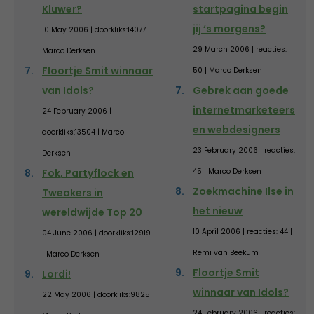
Kluwer?
startpagina begin
jij ‘s morgens?
10 May 2006 | doorkliks:14077 |
29 March 2006 | reacties:
Marco Derksen
Floortje Smit winnaar
50 | Marco Derksen
van Idols?
Gebrek aan goede
internetmarketeers
24 February 2006 |
en webdesigners
doorkliks:13504 | Marco
23 February 2006 | reacties:
Derksen
Fok, Partyflock en
45 | Marco Derksen
Zoekmachine Ilse in
Tweakers in
het nieuw
wereldwijde Top 20
10 April 2006 | reacties: 44 |
04 June 2006 | doorkliks:12919
Remi van Beekum
| Marco Derksen
Floortje Smit
Lordi!
winnaar van Idols?
22 May 2006 | doorkliks:9825 |
24 February 2006 | reacties: