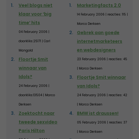
Veel blogs niet
Marketingfacts 2.0
klaar voor ‘big
14 February 2006 | reacties: 115 |
time’ hits
Marco Derksen
04 February 2006 |
Gebrek aan goede
internetmarketeers
doorkliks:25171 | Carl
en webdesigners
Mangold
Floortje Smit
23 February 2006 | reacties: 45
winnaar van
| Marco Derksen
Idols?
Floortje Smit winnaar
van Idols?
24 February 2006 |
doorkliks:13504 | Marco
24 February 2006 | reacties: 42
Derksen
| Marco Derksen
Zoektocht naar
BMW ist draussen!
tweede sexvideo
05 February 2006 | reacties: 37
Paris Hilton
| Marco Derksen