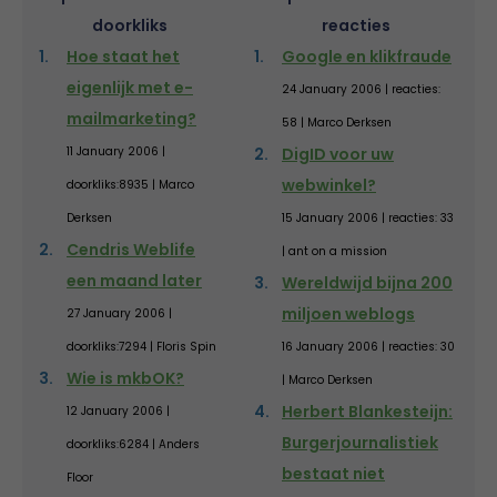
doorkliks
reacties
Hoe staat het
Google en klikfraude
eigenlijk met e-
24 January 2006 | reacties:
mailmarketing?
58 | Marco Derksen
11 January 2006 |
DigID voor uw
webwinkel?
doorkliks:8935 | Marco
Derksen
15 January 2006 | reacties: 33
Cendris Weblife
| ant on a mission
een maand later
Wereldwijd bijna 200
miljoen weblogs
27 January 2006 |
doorkliks:7294 | Floris Spin
16 January 2006 | reacties: 30
Wie is mkbOK?
| Marco Derksen
Herbert Blankesteijn:
12 January 2006 |
Burgerjournalistiek
doorkliks:6284 | Anders
bestaat niet
Floor