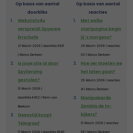
Op basis van aantal
Op basis van aantal
doorkliks
reacties
Webstats4u
Met welke
verspreidt Spyware
startpagina begin
ErrorSafe
jij ‘s morgens?
21 March 2006 | doorkliks:6931
29 March 2006 | reacties:
| Marco Derksen
50 | Marco Derksen
Is jouw site al door
Hoe ver moeten we
SpyServing
het laten gaan?
gestolen?
25 March 2006 | reacties:
31 March 2006 |
41 | Marco Derksen
Manipuleerde
doorkliks:6452 | Remi van
Zembla de tv-
Beekum
kijkers?
Geenstijl koopt
Telegraaf
31 March 2006 | reacties:
17 March 2006 | doorkliks:4540
38 | Marco Derksen