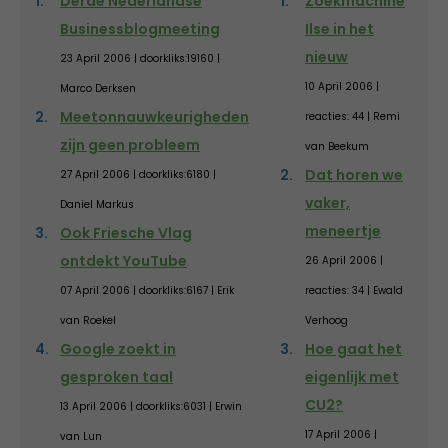
Derde Nederlandse
Zoekmachine
Businessblogmeeting
Ilse in het
nieuw
23 April 2006 | doorkliks:19160 |
10 April 2006 |
Marco Derksen
Meetonnauwkeurigheden
reacties: 44 | Remi
zijn geen probleem
van Beekum
Dat horen we
27 April 2006 | doorkliks:6180 |
vaker,
Daniel Markus
meneertje
Ook Friesche Vlag
ontdekt YouTube
26 April 2006 |
07 April 2006 | doorkliks:6167 | Erik
reacties: 34 | Ewald
van Roekel
Verhoog
Google zoekt in
Hoe gaat het
gesproken taal
eigenlijk met
CU2?
13 April 2006 | doorkliks:6031 | Erwin
17 April 2006 |
van Lun