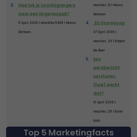
Hoe lok je voorbijgangers
reacties: 31 | Marco
naar een lingeriezaak?
Derksen
.EU Stormloop
11 April 2006 | doorkliks:5499 | Marco
Derksen
07 April 2006 |
reacties: 29 | Robert
de Boer
Een
persbericht
versturen,
(hoe) werkt
dat?
13 April 2006 |
reacties: 28 | Karel
Kolb
Top 5 Marketingfacts