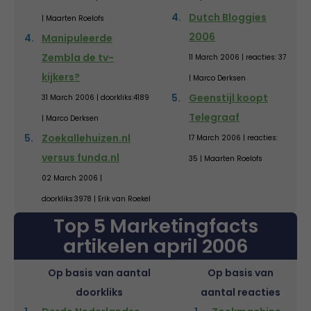
Dutch Bloggies
| Maarten Roelofs
2006
Manipuleerde
Zembla de tv-
11 March 2006 | reacties: 37
kijkers?
| Marco Derksen
Geenstijl koopt
31 March 2006 | doorkliks:4189
Telegraaf
| Marco Derksen
Zoekallehuizen.nl
17 March 2006 | reacties:
versus funda.nl
35 | Maarten Roelofs
02 March 2006 |
doorkliks:3978 | Erik van Roekel
Top 5 Marketingfacts
artikelen april 2006
Op basis van aantal
Op basis van
doorkliks
aantal reacties