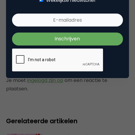
Wekelijkse nieuwsbrief
Commerce
Tags
event
,
multichannel
Plaats reactie
Je moet
ingelogd zijn op
om een reactie te
plaatsen.
Gerelateerde artikelen