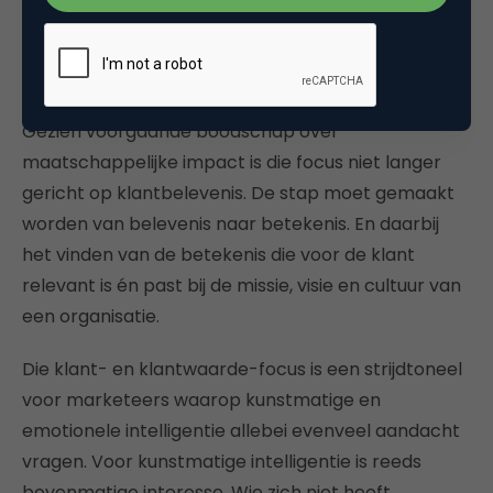
bieder of de hardst roepende. De strijd om
relevantie is losgebarsten en een extreme
klantfocus is vereist om het verschil te maken.
Gezien voorgaande boodschap over
maatschappelijke impact is die focus niet langer
gericht op klantbelevenis. De stap moet gemaakt
worden van belevenis naar betekenis. En daarbij
het vinden van de betekenis die voor de klant
relevant is én past bij de missie, visie en cultuur van
een organisatie.
Die klant- en klantwaarde-focus is een strijdtoneel
voor marketeers waarop kunstmatige en
emotionele intelligentie allebei evenveel aandacht
vragen. Voor kunstmatige intelligentie is reeds
bovenmatige interesse. Wie zich niet heeft