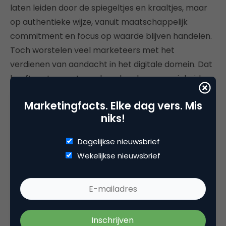
laten leiden door de spiegeltjes en kraaltjes, maar
op authentieke wijze, vanuit maatschappelijk
commitment en focus op waarde blijven handelen.
Toch worstelen veel marketeers met het
verdienen van aandacht in het digitale domein. Dat
heeft met meer te maken dan de onwennigheid
met de technologie of het gebrek aan technische
Marketingfacts. Elke dag vers. Mis
kennis. Te vaak wordt nieuwe technologie
niks!
gecombineerd met oud denken. De push-
benadering is zo ingeprogrammeerd dat sociale
Dagelijkse nieuwsbrief
media campagnes worden ingezet alsof het de
Wekelijkse nieuwsbrief
nieuwe massa-media zijn, waarbij de zender de
controle heeft. Dat is geenszins het geval. De
ontvanger heeft de regie en schenkt de schaarse
aandacht en tijd, die over steeds meer media
verdeeld wordt, niet zondermeer aan de hoogste