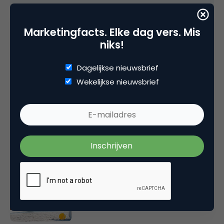
12 december 2007 om 17:15
Marketingfacts. Elke dag vers. Mis
niks!
Plaats reactie
Dagelijkse nieuwsbrief
Je moet
ingelogd zijn op
om een reactie te
Wekelijkse nieuwsbrief
plaatsen.
Gerelateerde artikelen
Marketingfacts Zomercheck –
Durk Bosma