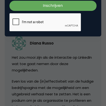
van maken ;)).
11 april 2012 om 07:30
Diana Russo
Het zou mooi zijn als de interactie op LinkedIn
wat toe gaat nemen door deze
mogelijkheden.
Even los van de (in)effectiviteit van de huidige
bedrijfspagina met de mogelijkheid om een
uitgebreid verhaal neer te zetten. Het is een
podium om je als organisatie te profileren en