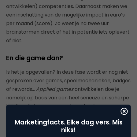
ontwikkelen) competenties. Daarnaast maken we
een inschatting van de mogelijke impact in euro’s
per maand (score). Zo weet je na twee uur
brainstormen direct of het in potentie iets oplevert
of niet.
En die game dan?
Is het je opgevallen? In deze fase wordt er nog niet
gesproken over games, speelmechanieken, badges
of rewards…
Applied games
ontwikkelen doe je
namelijk op basis van een heel serieuze en scherpe
briefing die je samen met de opdrachtgever
opstelt, wat mij betreft dus tijdens een gamestorm.
Marketingfacts. Elke dag vers. Mis
Gamification en gamedesign bestaat namelijk voor
niks!
80 procent uit psychologie en 20 procent uit