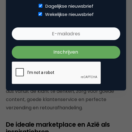
Niet alleen voor het verzenden, maar ook voor het
Dagelijkse nieuwsbrief
afhandelen van retourzendingem, is dat onmisbaar.
Wekelijkse nieuwsbrief
4. Customer experience
Door bovenstaande punten goed in te richten
draag je bij aan een zo goed mogelijk beleving van
de klant. De klant staat centraal. Als jij er als
verkoper altijd alles aan doet om een zo goed
mogelijke customer experience te bieden, dan zal
dit uiteindelijk bijdragen aan de prestaties. Probeer
dus vanuit de klant te denken, zorg voor goede
content, goede klantenservice en perfecte
verzending en retourafhandeling.
De ideale marketplace en Azië als
inspiratiebron