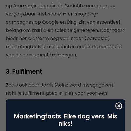
op Amazon, is gigantisch. Gerichte campagnes,
vergelijkbaar met search- en shopping-
campagnes op Google en Bing, zijn van essentieel
belang om traffic en sales te genereren. Daarnaast
biedt het platform nog veel meer (betaalde)
marketingtools om producten onder de aandacht
van de consument te brengen.
3. Fulfilment
Zoals ook door Jorrit Steinz werd meegegeven;
richt je fulfilment goed in. Kies voor voor een
‘fulfilment by merchant’, een fulfilment by Amazon
of een 3PL (third party logistics)-oplossing. Ga je
Marketingfacts. Elke dag vers. Mis
zelf verzenden, zorg dan ook voor een logistieke
niks!
partner die ervaring heeft in het land van verkoop.