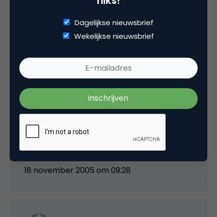
niks!
Michel
Dagelijkse nieuwsbrief
Maar dat was een bruikbare hint Zwelgje 😉
Wekelijkse nieuwsbrief
Waar blijft de originele content? Maak eigen
filmpjes, roep de enorme schare gebruikers
om filmpjes te maken! Met een landelijke
dekking van gebruikers moeten jullie makkelijk
op bijpassende actualiteiten in kunnen
springen. Daarmee kun je ook makkelijk bij KPN
aankloppen en onderscheiden jullie je eindelijk
eens van de rest van de weblogs.
18 november 2005 om 09:28