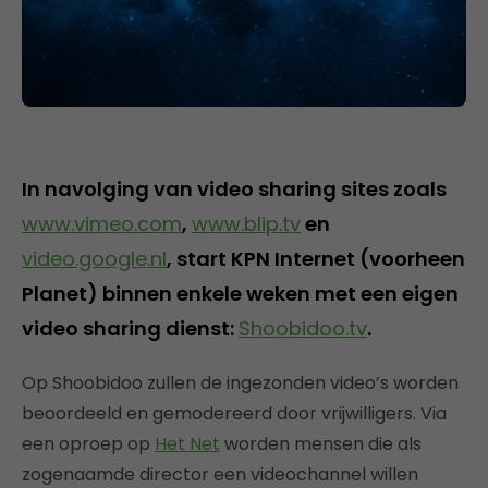
In navolging van video sharing sites zoals
www.vimeo.com
,
www.blip.tv
en
video.google.nl
, start KPN Internet (voorheen
Planet) binnen enkele weken met een eigen
video sharing dienst:
Shoobidoo.tv
.
Op Shoobidoo zullen de ingezonden video’s worden
beoordeeld en gemodereerd door vrijwilligers. Via
een oproep op
Het Net
worden mensen die als
zogenaamde director een videochannel willen