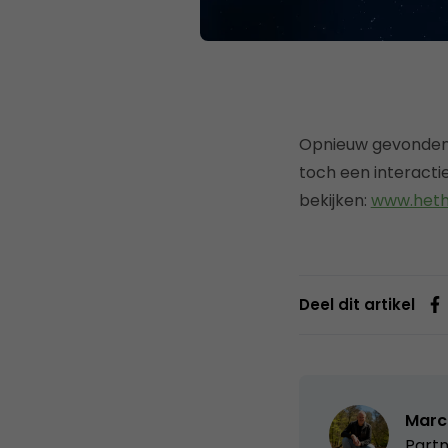
Opnieuw gevonden 
toch een interacti
bekijken:
www.heth
Deel dit artikel
Marc
Partn