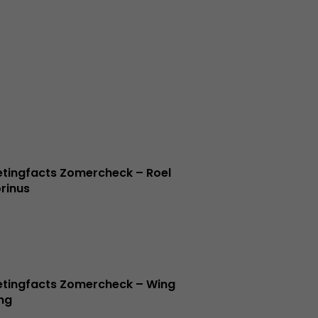
tingfacts Zomercheck – Roel
rinus
tingfacts Zomercheck – Wing
ng