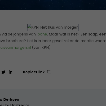
via de jongens van
.bone
. Maar wat is het? Een soap, een
eve brochure? Het is in ieder geval zeker de moeite waar
uisvanmorgen.nl
(van KPN).
Kopieer link
o Derksen
er bij
Upstream