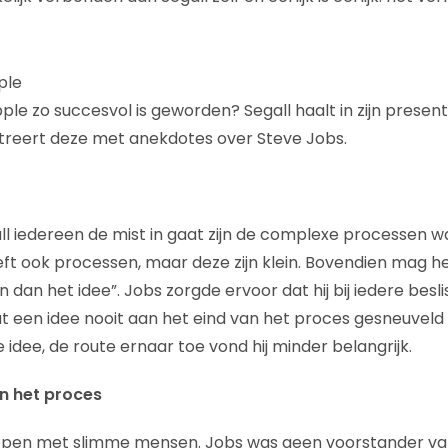
ple
le zo succesvol is geworden? Segall haalt in zijn present
streert deze met anekdotes over Steve Jobs.
l iedereen de mist in gaat zijn de complexe processen w
ft ook processen, maar deze zijn klein. Bovendien mag h
 dan het idee”. Jobs zorgde ervoor dat hij bij iedere besl
 een idee nooit aan het eind van het proces gesneuveld 
 idee, de route ernaar toe vond hij minder belangrijk.
an het proces
oepen met slimme mensen. Jobs was geen voorstander v