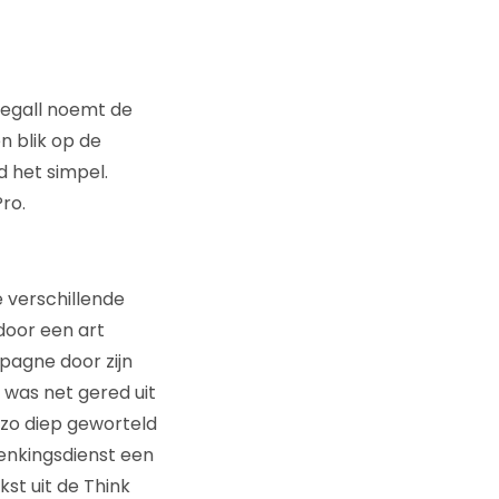
Segall noemt de
n blik op de
d het simpel.
ro.
e verschillende
 door een art
mpagne door zijn
 was net gered uit
zo diep geworteld
denkingsdienst een
st uit de Think