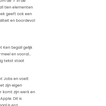
m de “i” in de
all tien elementen
oek geeft ook een
liteit en boordevol
 Ken Segall gelijk
ormeel en vooral…
ig tekst staat
et Jobs en voelt
et zijn eigen
r komt zijn werk en
pple. Dit is
haal is erg