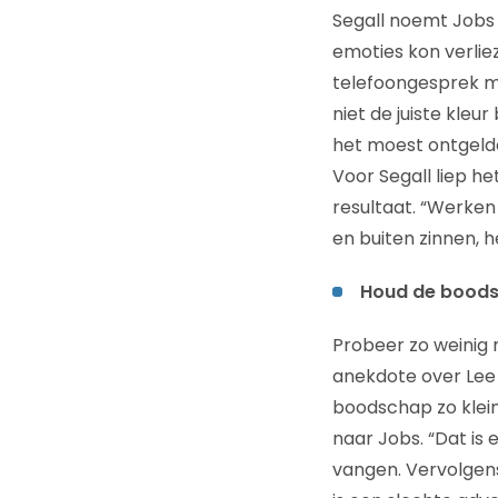
Segall noemt Jobs “
emoties kon verliez
telefoongesprek m
niet de juiste kleur
het moest ontgelde
Voor Segall liep h
resultaat. “Werken
en buiten zinnen, h
Houd de boods
Probeer zo weinig m
anekdote over Lee 
boodschap zo klein
naar Jobs. “Dat is
vangen. Vervolgens