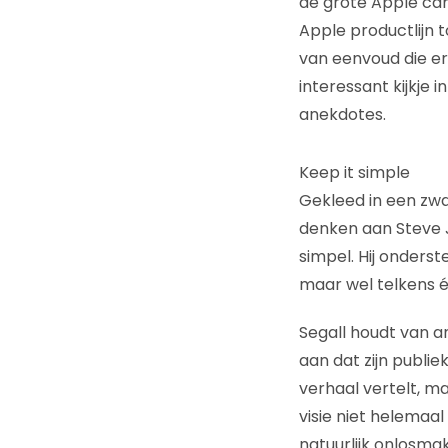
de grote Apple cam
Apple productlijn t
van eenvoud die er
interessant kijkje
anekdotes.
Keep it simple
Gekleed in een zwar
denken aan Steve Jo
simpel. Hij onderst
maar wel telkens é
Segall houdt van a
aan dat zijn publiek
verhaal vertelt, m
visie niet helemaal
natuurlijk onlosmake