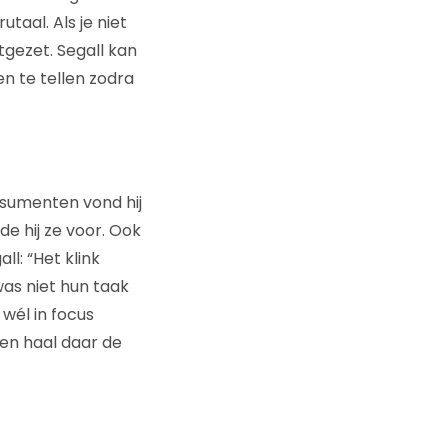
taal. Als je niet
tgezet. Segall kan
en te tellen zodra
nsumenten vond hij
e hij ze voor. Ook
l: “Het klink
as niet hun taak
wél in focus
 en haal daar de