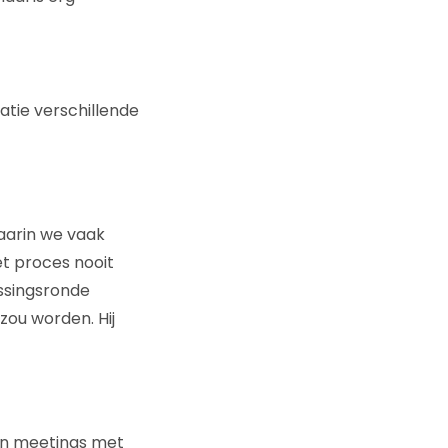
atie verschillende
aarin we vaak
et proces nooit
issingsronde
zou worden. Hij
an meetings met