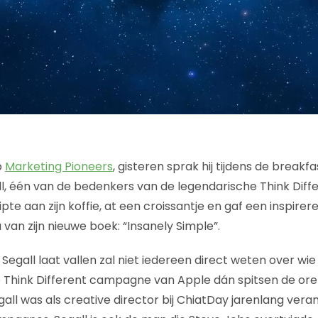
p
Marketing Pioneers
, gisteren sprak hij tijdens de breakf
ll, één van de bedenkers van de legendarische Think Di
ipte aan zijn koffie, at een croissantje en gaf een inspire
an zijn nieuwe boek: “Insanely Simple”.
Segall laat vallen zal niet iedereen direct weten over wie
e Think Different campagne van Apple dán spitsen de ore
all was als creative director bij ChiatDay jarenlang vera