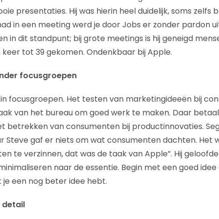
 presentaties. Hij was hierin heel duidelijk, soms zelfs bru
 had in een meeting werd je door Jobs er zonder pardon ui
n in dit standpunt; bij grote meetings is hij geneigd mens
 een keer tot 39 gekomen. Ondenkbaar bij Apple.
nder focusgroepen
 in focusgroepen. Het testen van marketingideeën bij co
taak van het bureau om goed werk te maken. Daar betaald
et betrekken van consumenten bij productinnovaties. Segal
r Steve gaf er niets om wat consumenten dachten. Het w
n te verzinnen, dat was de taak van Apple”. Hij geloofde 
minimaliseren naar de essentie. Begin met een goed idee
 je een nog beter idee hebt.
detail