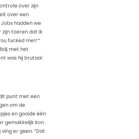
ontrole over zijn
telt over een
s Jobs hadden we
 zijn toeren dat ik
You fucked me!!’”
blij met het
t was hij brutaal
 dit punt met een
igen om de
opjes en gooide één
er gemakkelijk kon
 ving er geen. “Dat