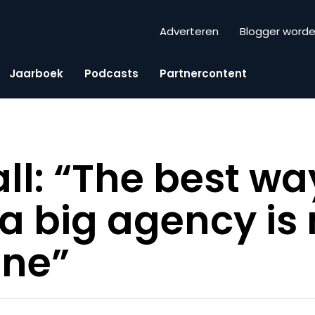
Adverteren
Blogger word
Jaarboek
Podcasts
Partnercontent
ll: “The best wa
 big agency is 
one”