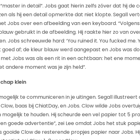
master in detail”. Jobs gaat hierin zelfs zóver dat hij de c
en als hij een detail opmerkte dat niet klopte. Segall ver
et Jobs over een afbeelding van een keyboard. “Volgen
 blauw gebruikt in de afbeelding. Hij raakte hier zo van over
n. Jobs schreeuwde hard: ‘You ruined it. You fucked me. 
et goed af; de kleur blauw werd aangepast en Jobs was dol
 met Jobs was als een rit in een achtbaan: het ene momen
et andere moment was je zijn held”.
chap klein
ogelijk te communiceren in je uitingen. Segall illustreert
Clow, baas bij ChiatDay, en Jobs. Clow wilde Jobs overtu
 mogelijk te houden. Hij scheurde een vel papier tot 5 pr
 een goede advertentie”, zei Lee omdat Jobs het stuk papi
 gooide Clow de resterende propjes papier naar Jobs. Hij