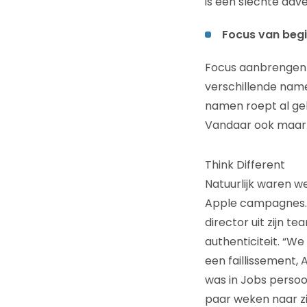
is een slechte adve
Focus van begi
Focus aanbrengen i
verschillende name
namen roept al geli
Vandaar ook maar
Think Different
Natuurlijk waren w
Apple campagnes. To
director uit zijn t
authenticiteit. “We
een faillissement,
was in Jobs persoon
paar weken naar zij