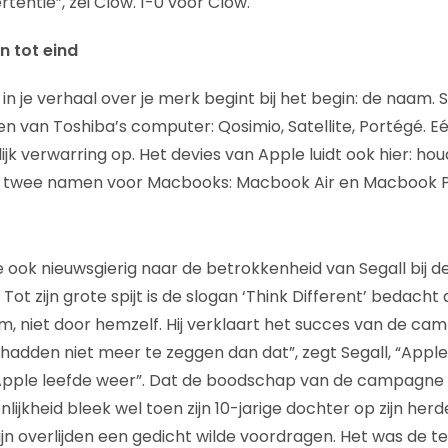
rtentie”, zei Clow. 1-0 voor Clow.
n tot eind
n je verhaal over je merk begint bij het begin: de naam. 
n van Toshiba’s computer: Qosimio, Satellite, Portégé. Eé
jk verwarring op. Het devies van Apple luidt ook hier: hou
 twee namen voor Macbooks: Macbook Air en Macbook P
e ook nieuwsgierig naar de betrokkenheid van Segall bij d
t zijn grote spijt is de slogan ‘Think Different’ bedacht
eam, niet door hemzelf. Hij verklaart het succes van de ca
 hadden niet meer te zeggen dan dat”, zegt Segall, “Apple
 Apple leefde weer”. Dat de boodschap van de campagne 
lijkheid bleek wel toen zijn 10-jarige dochter op zijn her
n overlijden een gedicht wilde voordragen. Het was de tek