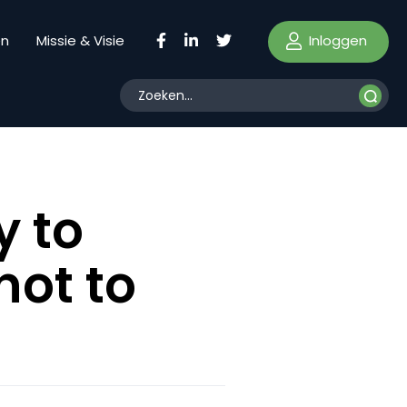
Inloggen
en
Missie & Visie
y to
not to