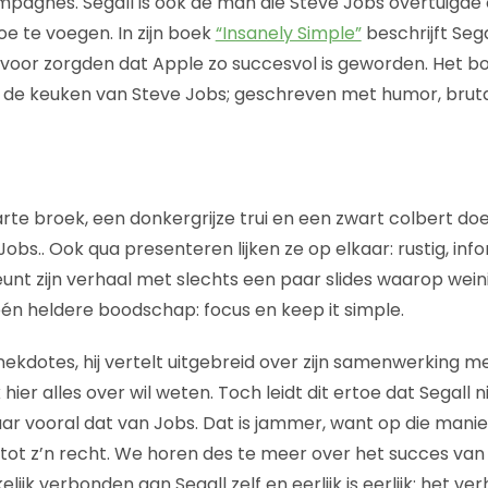
pagnes. Segall is ook de man die Steve Jobs overtuigde o
oe te voegen. In zijn boek
“Insanely Simple”
beschrijft Seg
voor zorgden dat Apple zo succesvol is geworden. Het b
 in de keuken van Steve Jobs; geschreven met humor, bruta
te broek, een donkergrijze trui en een zwart colbert doet
bs.. Ook qua presenteren lijken ze op elkaar: rustig, inf
eunt zijn verhaal met slechts een paar slides waarop wein
én heldere boodschap: focus en keep it simple.
nekdotes, hij vertelt uitgebreid over zijn samenwerking m
 hier alles over wil weten. Toch leidt dit ertoe dat Segall ni
aar vooral dat van Jobs. Dat is jammer, want op die manie
 tot z’n recht. We horen des te meer over het succes van A
lijk verbonden aan Segall zelf en eerlijk is eerlijk: het ver