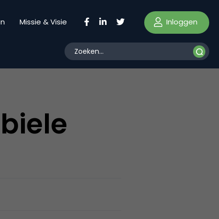
Inloggen
en
Missie & Visie
biele