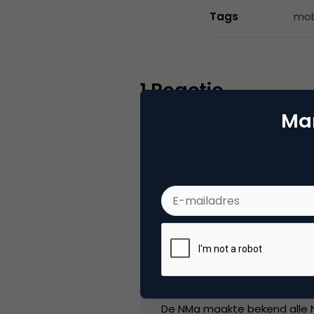
Tags
mob
1 Reactie
Mar
media
KPN Mobile, het mobiele tele
opgelegd wordt door de Ned
“De nu opgelegde boete staa
economisch effect heeft geha
De NMa maakte bekend alle N