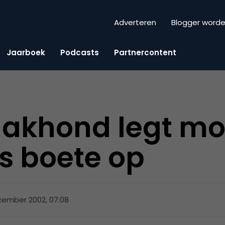
Adverteren
Blogger word
Jaarboek
Podcasts
Partnercontent
akhond legt mo
s boete op
cember 2002, 07:08