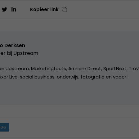
Kopieer link
o Derksen
er bij
Upstream
er Upstream, Marketingfacts, Arnhem Direct, SportNext, Trav
xor Live, social business, onderwijs, fotografie en vader!
dia