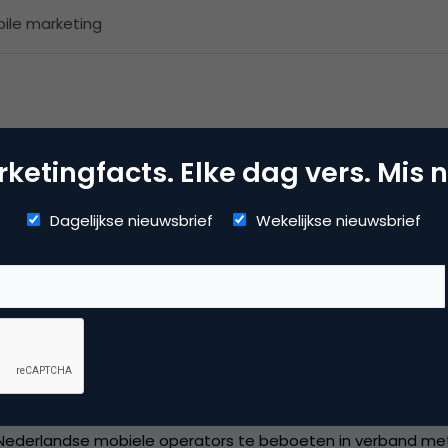
ile marketing
ketingfacts. Elke dag vers. Mis n
Dagelijkse nieuwsbrief
Wekelijkse nieuwsbrief
fonie onderdeel van KPN, tekent bezwaar aan tegen de boete
erlandse Mededingingsautoriteit Nma. Dit meldt KPN maand
t in geen enkele verhouding tot het voorval, met name om
d”, aldus KPN, dat stelt “bijzonder verontwaardigd te zijn 
ederlandse mobiele operators te beboeten in verband met 