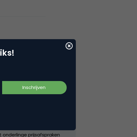
iks!
 van 31,3 miljoen euro die
ag.
dat het geen relevant
over de excessieve boete”.
onderlinge prijsafspraken