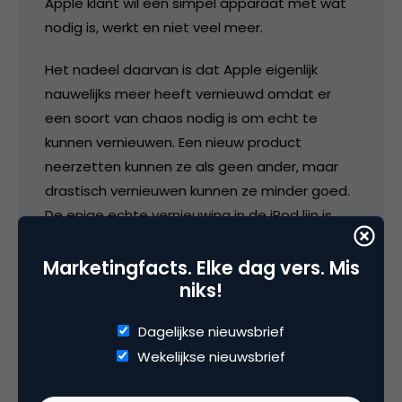
Apple klant wil een simpel apparaat met wat
nodig is, werkt en niet veel meer.
Het nadeel daarvan is dat Apple eigenlijk
nauwelijks meer heeft vernieuwd omdat er
een soort van chaos nodig is om echt te
kunnen vernieuwen. Een nieuw product
neerzetten kunnen ze als geen ander, maar
drastisch vernieuwen kunnen ze minder goed.
De enige echte vernieuwing in de iPod lijn is
bijvoorbeeld de iPod Touch in mijn beleving.
Marketingfacts. Elke dag vers. Mis
Wellicht dat Ive dat nu wel gaat doen door
niks!
bijvoorbeeld afscheid nemen van dat
afschuwelijk overdreven skeuomorphism
Dagelijkse nieuwsbrief
design (gebrek aan een beter woord).
Wekelijkse nieuwsbrief
Maar Apple zit een beetje vast in hun eigen