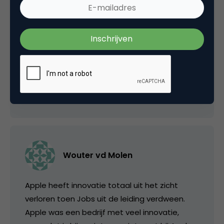
design en branding. Samsung zal dat nooit
zitten omdat het een heel andere branding
en design strategie heeft. De kans is
aanwezig dat Apple wederom ten onder zal
gaan aan haar eigen succes.
11 januari 2013 om 09:18
Wouter vd Molen
Apple heeft innovatie totaal uit het zicht
verloren toen Jobs uit de leiding verdween.
Apple was een bedrijf met veel innovatie,