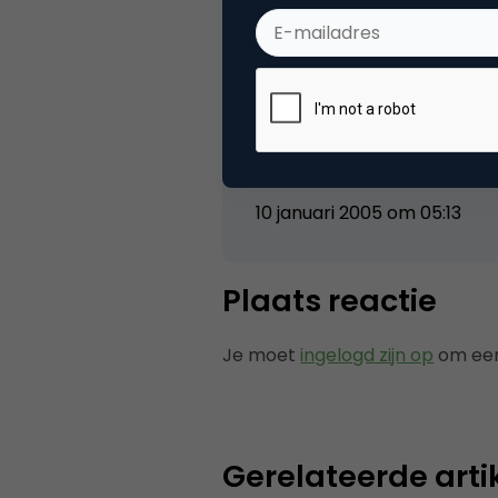
j.e. baas
aan het soliciteren…?
10 januari 2005 om 05:13
Plaats reactie
Je moet
ingelogd zijn op
om een
Gerelateerde arti