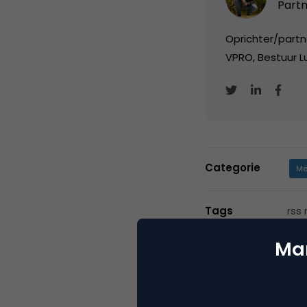
Partn
Oprichter/partn
VPRO, Bestuur Lu
Categorie
Me
Tags
rss
Mar
1 Reactie