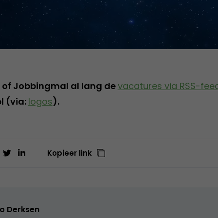
e of Jobbingmal al lang de
vacatures via RSS-fee
l (via:
logos
).
Kopieer link
o Derksen