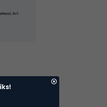
elNext, RvT
iks!