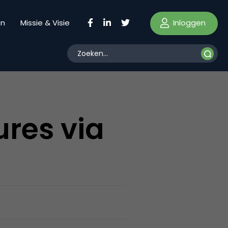
Inloggen
en
Missie & Visie
res via