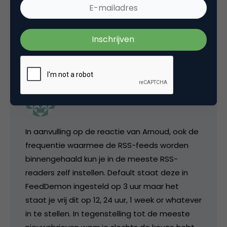
ligt, maar ik ken personen die er 600 bijhouden.
22 maart 2005 om 18:41
media
In aanvulling op de reactie van Arnoud, ook de
frequentie waarmee de RSS-feeds worden
binnengehaald kun je in de meeste RSS-
readers zelf instellen. Default staat deze in
FeedDemon ingesteld op 3 uur maar het
staat je vrij dit op 12, 24 uur, 1 week or whatever
in te stellen. In tegenstelling tot de meeste