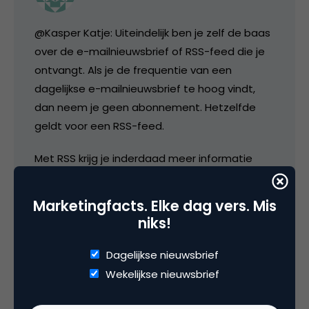
@Kasper Katje: Uiteindelijk ben je zelf de baas
over de e-mailnieuwsbrief of RSS-feed die je
ontvangt. Als je de frequentie van een
dagelijkse e-mailnieuwsbrief te hoog vindt,
dan neem je geen abonnement. Hetzelfde
geldt voor een RSS-feed.
Met RSS krijg je inderdaad meer informatie
binnen, maar het verwerken gaat een stuk
makkelijker waardoor je meer bronnen aankan.
Marketingfacts. Elke dag vers. Mis
En hier geldt ook, iedereen heeft zijn eigen
niks!
behoefte en grens. De één ontvangt 50
nieuwsbrieven/RSS-feeds, de andere 150.
Dagelijkse nieuwsbrief
Wekelijkse nieuwsbrief
De afgelopen maanden heb ik gemerkt dat
mijn grens tussen de 150 en 200 RSS-feeds