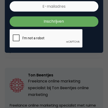
Deel dit artikel
Kopieer link
Ton Beentjes
Freelance online marketing
specialist bij
Ton Beentjes online
marketing
Freelance online marketing specialist met ruime