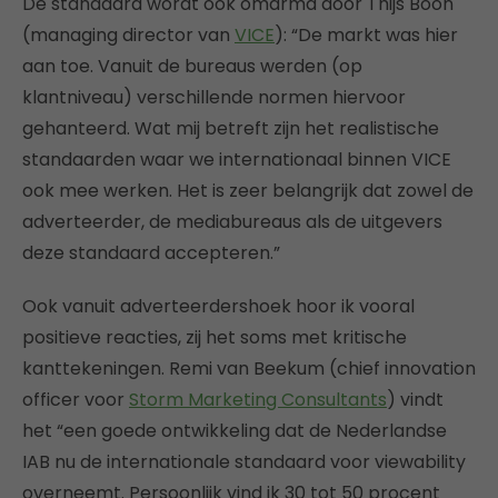
De standaard wordt ook omarmd door Thijs Boon
(managing director van
VICE
): “De markt was hier
aan toe. Vanuit de bureaus werden (op
klantniveau) verschillende normen hiervoor
gehanteerd. Wat mij betreft zijn het realistische
standaarden waar we internationaal binnen VICE
ook mee werken. Het is zeer belangrijk dat zowel de
adverteerder, de mediabureaus als de uitgevers
deze standaard accepteren.”
Ook vanuit adverteerdershoek hoor ik vooral
positieve reacties, zij het soms met kritische
kanttekeningen. Remi van Beekum (chief innovation
officer voor
Storm Marketing Consultants
) vindt
het “een goede ontwikkeling dat de Nederlandse
IAB nu de internationale standaard voor viewability
overneemt. Persoonlijk vind ik 30 tot 50 procent