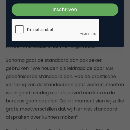
agency trading, PR & publishing partners bij
Sanoma
) is blij dat er “eindelijk een
currency
– of in
ieder geval gemeenschappelijke overeenstemming
– is over hoe lang een banner standaard in beeld is.
Door de verscheidenheid aan definities is er veel
miscommunicatie in de markt geweest”.
Sanoma gaat de standaard dan ook zeker
gebruiken: “We houden als leidraad de door IAB
gedefinieerde standaard aan. Hoe de praktische
vertaling van de standaarden gaat werken, moeten
we in goed overleg met de adverteerders en de
bureaus gaan bepalen. Op dit moment zien wij zulke
grote meetverschillen dat wij hier niet standaard
afspraken over kunnen maken”.