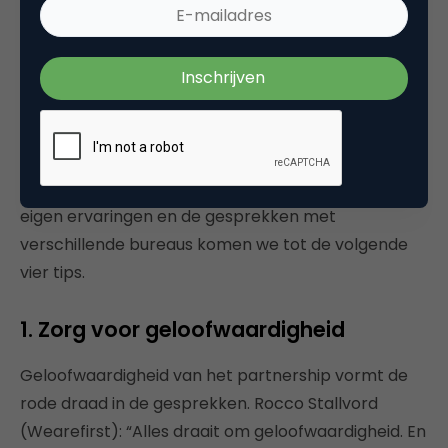
Tips voor goede influencer marketing
Genoeg over de verschillen tussen de bureaus. Hoe
zet je nu als adverteerder een effectieve influencer
marketing-benadering op? Op basis van onze
eigen ervaringen en de gesprekken met
verschillende bureaus komen we tot de volgende
vier tips.
1. Zorg voor geloofwaardigheid
Geloofwaardigheid van het partnership vormt de
rode draad in de gesprekken. Rocco Stallvord
(Wearefirst): “Alles draait om geloofwaardigheid. En