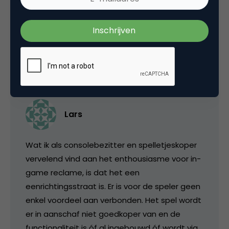
een link is tussen de echte wereld en de
virtuele wereld.
3 juni 2008 om 05:22
Lars
Wat ik als consolebezitter en spelletjeskoper
vervelend vind aan het enthousiasme voor in-
game reclame, is dat het een
eenrichtingsstraat is. Er is voor de speler geen
enkel voordeel aan verbonden. Het spel wordt
er in aanschaf niet goedkoper van en de
functionaliteit is óf al ingebouwd óf wordt via