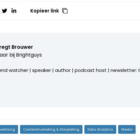
Kopieer link
bregt Brouwer
aar bij
Brightguys
end watcher | speaker | author | podcast host | newsletter: Gi
vertising
Contentmarketing & Storytelling
Data Analytics
Media