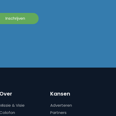
Over
Kansen
Missie & Visie
Adverteren
Colofon
Partners