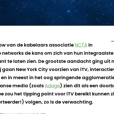
ow van de kabelaars associatie
NCTA
in
 networks de kans om zich van hun integraalste
ant te laten zien. De grootste aandacht ging uit
Zij gaan New York City voorzien van iTV, interacti
 en in meest in het oog springende agglomerati
aanse media (zoals
Adage
) zien dit als een door
zou het tipping point voor iTV bereikt kunnen zij
rteerder!) volgen, zo is de verwachting.