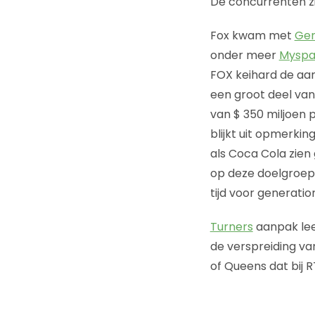
De concurrenten zit
Fox kwam met
Gen
onder meer
Mysp
FOX keihard de aan
een groot deel van
van $ 350 miljoen p
blijkt uit opmerki
als Coca Cola zien
op deze doelgroep.
tijd voor generatio
Turners
aanpak lee
de verspreiding va
of Queens dat bij 