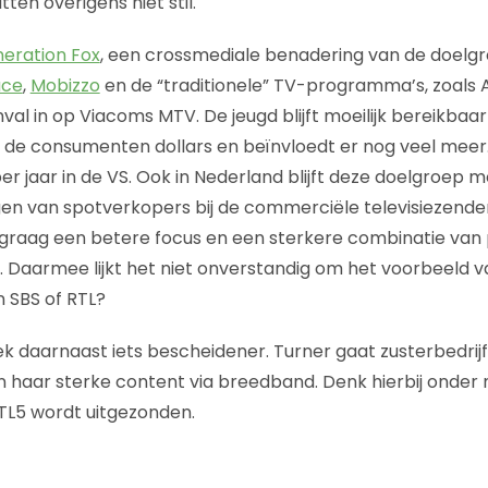
ten overigens niet stil.
eration Fox
, een crossmediale benadering van de doelgr
ace
,
Mobizzo
en de “traditionele” TV-programma’s, zoals 
val in op Viacoms MTV. De jeugd blijft moeilijk bereikbaa
 de consumenten dollars en beïnvloedt er nog veel meer.
er jaar in de VS. Ook in Nederland blijft deze doelgroep moe
ngen van spotverkopers bij de commerciële televisiezende
 graag een betere focus en een sterkere combinatie van 
 Daarmee lijkt het niet onverstandig om het voorbeeld va
n SBS of RTL?
k daarnaast iets bescheidener. Turner gaat zusterbedrij
n haar sterke content via breedband. Denk hierbij onder
RTL5 wordt uitgezonden.