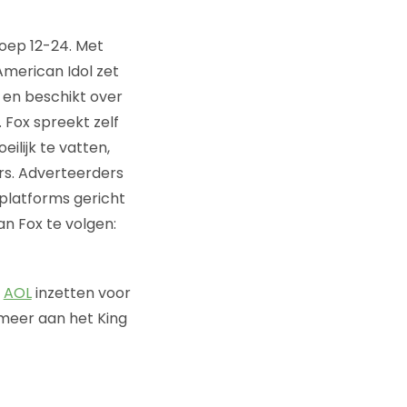
oep 12-24. Met
American Idol zet
r en beschikt over
 Fox spreekt zelf
ilijk te vatten,
rs. Adverteerders
platforms gericht
n Fox te volgen:
f
AOL
inzetten voor
 meer aan het King