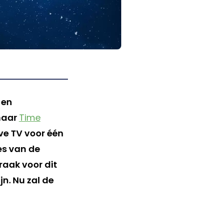
 en
 naar
Time
eve TV voor één
es van de
braak voor dit
n. Nu zal de