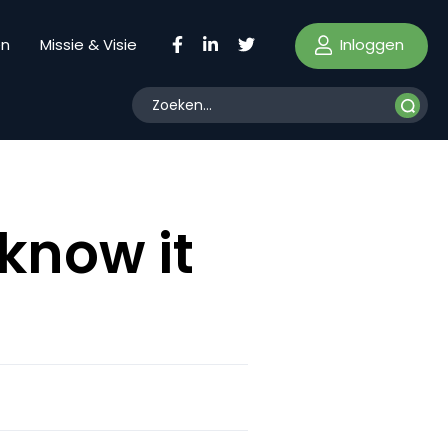
Inloggen
en
Missie & Visie
know it