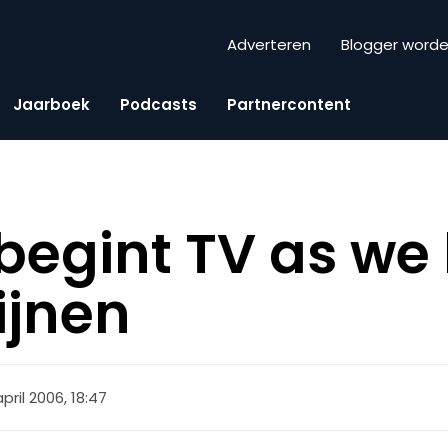
Adverteren
Blogger word
Jaarboek
Podcasts
Partnercontent
 begint TV as we 
ijnen
april 2006, 18:47