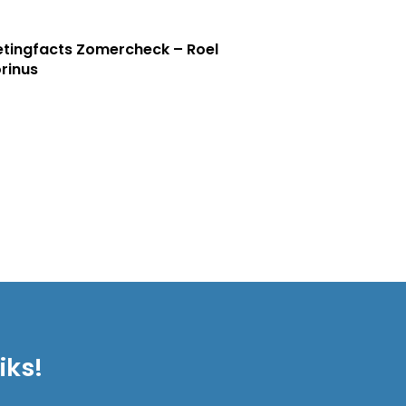
tingfacts Zomercheck – Roel
rinus
iks!