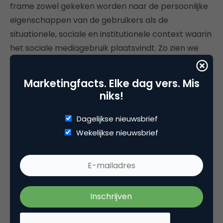
frame zowel gekeken worden naar de persoonlijke
eigenschappen van de gebruikers als de
situationele, sociale en institutionele context waarin
het sociale mediagebruik plaatsvindt. Zo zien we
bijvoorbeeld dat op sommige locaties, bijvoorbeeld
in scholen, smartphones verboden worden. Maar
Marketingfacts. Elke dag vers. Mis
ook worden er steeds meer
niks!
(mindfullness)trainingen aangeboden die
gebruikers moeten leren om te gaan met de
Dagelijkse nieuwsbrief
uitdagingen die social media met zich meebrengen,
Wekelijkse nieuwsbrief
zoals scrollfuiks en de weerzinwekkende
hoeveelheid notificaties
Opzoek naar digitale balans
Het onderzoek laat zien dat er geen
one-fits-all