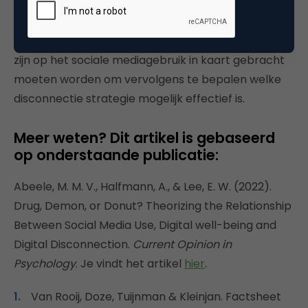
strategie is voor disconnectie. Voor de praktijk
betekent dit dat per gebruiker de technologische,
individuele, en contextuele factoren die van invloed
zijn op het sociale mediagebruik in kaart gebracht
moeten worden om vervolgens te bepalen welke
disconnectie strategie mogelijk effectief is.
Meer weten? Dit artikel is gebaseerd
op onderstaande publicatie:
Abeele, M. M. V., Halfmann, A., & Lee, E. W. (2022).
Drug, Demon, or Donut? Theorizing the Relationship
Between Social Media Use, Digital well-being and
Digital Disconnection.
Current Opinion in
Psychology
. Je vindt het artikel
hier
.
Van Rooij, Doze, Tuijnman & Kleinjan. Factsheet