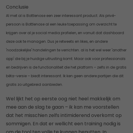
Conclusie
Al met al is Bottlenose een zeer interessant product. Als privé-
persoon is Bottlenose al een leuke toepassing om overzicht te
krijgen over al je social media profielen, en vanuit dat dashboard
deze ook te managen. Dus je retweets en likes, en andere
'noodzakelijke' handelingen te verrichten. al is het wel weer 'another
app' die bij je huidige uitrusting komt. Maar ook voor professionals
en bedrijven is de functionaliteit die het platform – zelfs in de gratis
bèta-versie – biedt interessant. Ik ken geen andere partijen die dit
gratis zo uitgebreid aanbieden.
Wel lijkt het op eerste oog niet heel makkelijk om
mee aan de slag te gaan – ik kan me voorstellen
dat het misschien zelfs intimiderend overkomt op
sommigen. En dat er wellicht een training nodig is
om de tool ten volle te kunnen benutten. In