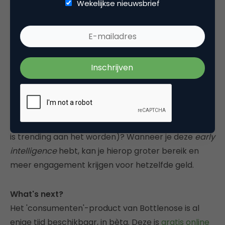
Wekelijkse nieuwsbrief
Predictive analytics
De Bottlenose-technologie maakt het ook mogelijk
om te kijken welke key words nu nog niet relevant
zijn, maar dat wel gaan worden. Dit is interessant
voor online marketeers om te bepalen hoe ze
beter hun marketingbudgetten kunnen uitnutten.
Ze kunnen dan tegen lagere tarieven die keywords
kopen om te koppelen aan hun campagnes. Welke
onderwerpen zijn momentum aan het krijgen (wat
is trending aan het worden)? Wanneer je deze
early
intelligence
hebt, kan je hierop groter bereik en
meer engagement krijgen voor hetzelfde geld.
What's next?
Het 'consumenten'-product van Bottlenose is al
enige tijd beschikbaar, in bèta. Deze is
gratis online