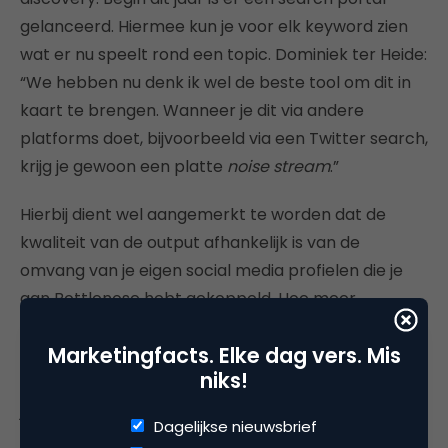
gelanceerd. Hiermee kun je voor elk keyword zien
wat er nu speelt rond een topic. Dominiek ter Heide:
“We hebben nu denk ik wel de beste tool om dit in
kaart te brengen. Wanneer je dit via andere
platforms doet, bijvoorbeeld via een Twitter search,
krijg je gewoon een platte
noise stream
.”
Hierbij dient wel aangemerkt te worden dat de
kwaliteit van de output afhankelijk is van de
omvang van je eigen social media profielen die je
aan Bottlenose hebt gekoppeld. Hoe meer
connecties, en vooral de mate waarin zij weer te
Marketingfacts. Elke dag vers. Mis
linken zijn aan topics waarnaar je zoekt, des te
niks!
meer data je terugkrijgt. De container waaronder al
je streams hangen heet dan ook: “Your World”…
Dagelijkse nieuwsbrief