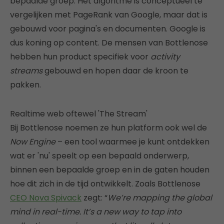
bepaalde groep. Het algoritme is conceptueel te
vergelijken met PageRank van Google, maar dat is
gebouwd voor pagina's en documenten. Google is
dus koning op content. De mensen van Bottlenose
hebben hun product specifiek voor
activity
streams
gebouwd en hopen daar de kroon te
pakken.
Realtime web oftewel 'The Stream'
Bij Bottlenose noemen ze hun platform ook wel de
Now Engine
– een tool waarmee je kunt ontdekken
wat er 'nu' speelt op een bepaald onderwerp,
binnen een bepaalde groep en in de gaten houden
hoe dit zich in de tijd ontwikkelt. Zoals Bottlenose
CEO Nova Spivack
zegt: “
We’re mapping the global
mind in real-time. It’s a new way to tap into