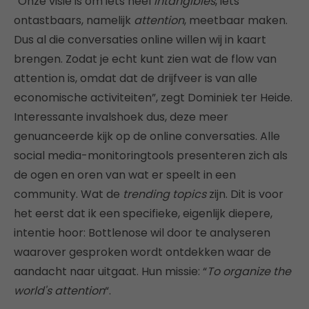
“Onze visie is om iets heel
intangibles
, iets
ontastbaars, namelijk
attention
, meetbaar maken.
Dus al die conversaties online willen wij in kaart
brengen. Zodat je echt kunt zien wat de flow van
attention is, omdat dat de drijfveer is van alle
economische activiteiten”, zegt Dominiek ter Heide.
Interessante invalshoek dus, deze meer
genuanceerde kijk op de online conversaties. Alle
social media-monitoringtools presenteren zich als
de ogen en oren van wat er speelt in een
community. Wat de
trending topics
zijn. Dit is voor
het eerst dat ik een specifieke, eigenlijk diepere,
intentie hoor: Bottlenose wil door te analyseren
waarover gesproken wordt ontdekken waar de
aandacht naar uitgaat. Hun missie: “
To organize the
world's attention
“.