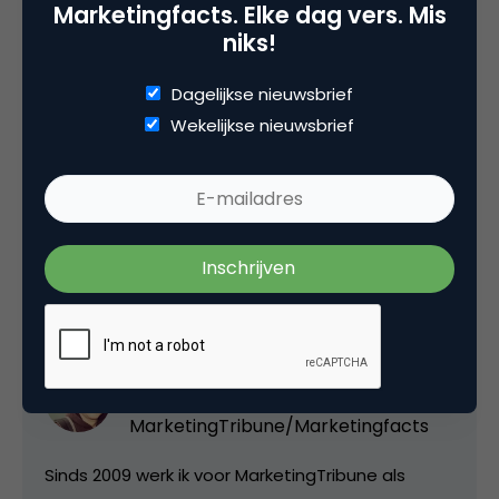
Marketingfacts. Elke dag vers. Mis
niks!
Dit artikel verscheen eerder
op de website van
MarketingTribune
.
Dagelijkse nieuwsbrief
Wekelijkse nieuwsbrief
Deel dit artikel
Kopieer link
Nanny Kuilboer
Redacteur bij
MarketingTribune/Marketingfacts
Sinds 2009 werk ik voor MarketingTribune als