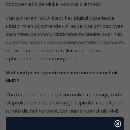
daadwerkelijk de winkel van ons allemaal.’
Van Lunteren: ‘WUA biedt het Digital Experience
Platform en bijkomende CX-expertise om bedrijven
essentiële benchmarkinzichten te bieden over hun
customer experience en online performance om zo
de juiste prioriteiten te stellen voor online
optimalisatie en klantacquisitie.’
Wat vind je het goede aan een samenkomst als
NMD?
Van Lunteren: ‘In een tijd van online meetings, korte
afspraken en efficiëntie krijgt inspiratie niet altijd de
ruimte die het verdient. Een samenkomst als NMD
biedt een frisse blik op relevante onderwerpen en
laat de inspiratie en kennisoverdracht flink bloeien!’